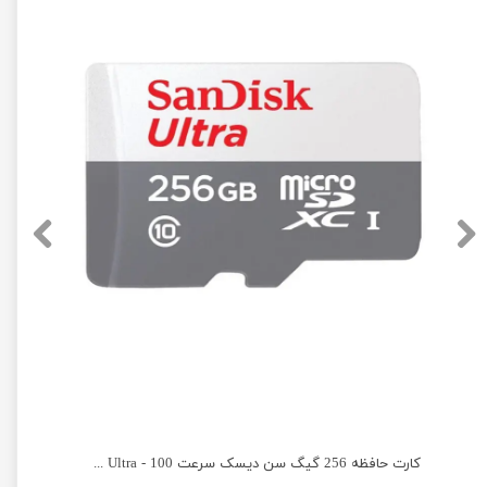
ظه 256 گیگ سن دیسک سرعت 200 - SanDisk micro SD 256GB Extreme PRO
کارت حافظه 256 گیگ سن دیسک سرعت 100 - SanDisk micro SD 256GB Ultra