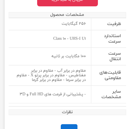
افزودن به سبد خرید
مشخصات محصول
ظرفیت
۲۵۶ گیگابایت
استاندارد
Class ۱۰ - UHS-I U۱
سرعت
سرعت
۱۰۰ مگابایت بر ثانیه
انتقال
مقاوم در برابر آب - مقاوم در برابر
قابلیت‌های
مغناطیس - مقاوم در برابر پرتو X - مقاوم
مقاومتی
در برابر سرما - مقاوم در برابر گرما
سایر
- پشتیبانی از فرمت های Full HD و ۳D
مشخصات
نظرات