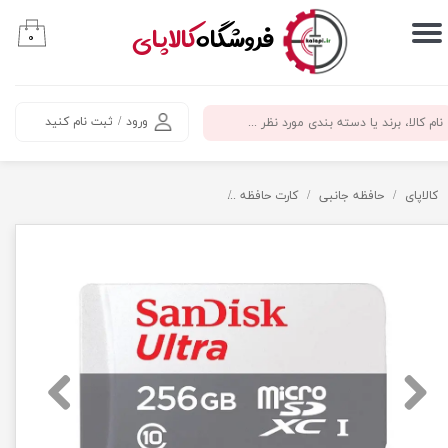
​فروشگاه
کالاپای
۰
حساب کاربری من
تغییر گذر واژه
ورود
/
ثبت نام کنید
سفارشات
خروج از حساب کاربری
کالاپای
حافظه جانبی
کارت حافظه
کارت حافظه 256 گیگ سن دیسک سرعت 100 - SanDisk micro SD 256GB Ultra