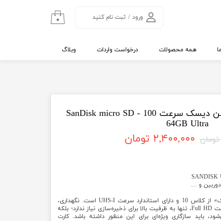
ورود
/
ثبت نام کنید
۰
حساب کاربری من
تغییر گذر واژه
ا
همه محصولات
درخواست واردات
وبلاگ
سفارشات
خروج از حساب
کاربری
کارت حافظه 64 گیگ سن دیسک سرعت 100 - SanDisk micro SD
64GB Ultra
۲,۴۰۰,۰۰۰ تومان
 دوربین و …
کارت حافظه‌ی 64 گیگابایتی «سندیسک» از کلاس 10 و دارای استاندارد سرعت UHS-I است. نگهداری،
تماشا و ثبت فایل‌های ویدیویی باکیفیت Full HD، تنها به ظرفیت بالا برای ذخیره‌سازی نیاز ندارد؛ بلکه
ود، باید سازگاری ویژه‌ای برای این منظور داشته باشد. کارت