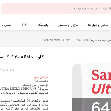
تبدیل و کابل ها
ماژول و سنسور
پاوربانک
PLC
تماس با م
۲,۵۱۰,۰۰۰ تومان
گارانتی دارد
مشخصات:
اورجینال سن دیسک
سری SANDISK ULTRA MICRO SDHC UHS A1
مناسب گوشی، کامپیوتر(رزبری یا...) ،
کارت حافظه‌ای که در نظر گرفته می‌ش