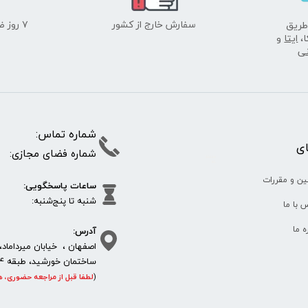
سفارش خارج از کشور
۷ روز ضمانت بازگشت
طریق
ا،
ایتا
و
نی
شماره تما
پای
شماره فضای مجازی:
35610
65
ین و مقررات
ساعات پاسخگویی:
شنبه تا پنج‌شنبه
 با ما
آدرس:
ره ما
اصفهان ، خیابان میرداماد، 
ساختمان خورشید، طبقه 4، واحد 11، پلاک 292
(
لطفا قبل از مراجعه حضوری، ه