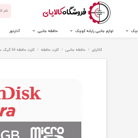
​فروشگاه
کالاپای
کوچک
لوازم جانبی رایانه کوچک
حافظه جانبی
آداپتور
کالاپای
حافظه جانبی
کارت حافظه
کارت حافظه 64 گیگ سن دیسک سرعت 100 - SanDisk micro SD 64GB Ultra