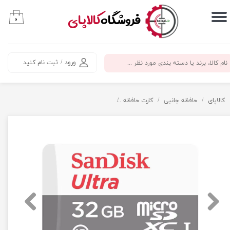
​فروشگاه
کالاپای
۰
حساب کاربری من
تغییر گذر واژه
ورود
/
ثبت نام کنید
سفارشات
خروج از حساب کاربری
کالاپای
حافظه جانبی
کارت حافظه
کارت حافظه 32 گیگ سن دیسک سرعت 100 - SanDisk micro SD 32GB Ultra