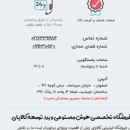
پشتیبانی از طریق پیامرسان
ضمانت اصالت
و قیمت​​​​​​​
کالا ​​​​​​​
روبیکا،
ایتا
و
تماس تلفنی
شماره تماس:
2174391984
0
09963101120
شماره فضای مجازی:
ساعات پاسخگویی:
شنبه تا پنج‌شنبه: 8 تا 17
آدرس:
اصفهان ، خیابان میرداماد، نبش کوچه 42 ،
ساختمان خورشید، طبقه 4، واحد 11، پلاک 292
(
لطفا قبل از مراجعه حضوری، هماهنگی نمایید
.
)
روشگاه تخصصی هوش مصنوعی و برد توسعه کالاپای
ر فروشگاه اینترنتی کالاپای زمان از اهمیت ویژه‌ای برخوردار است ما در تلاش