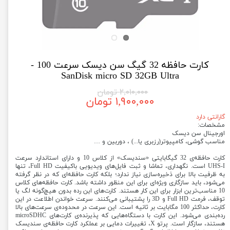
کارت حافظه 32 گیگ سن دیسک سرعت 100 -
SanDisk micro SD 32GB Ultra
۲,۰۱۰,۰۰۰ تومان
۱,۹۰۰,۰۰۰ تومان
گارانتی دارد
مشخصات:
اورجینال سن دیسک
مناسب گوشی، کامپیوتر(رزبری یا...) ، دوربین و …
کارت حافظه‌ی 32 گیگابایتی «سندیسک» از کلاس 10 و دارای استاندارد سرعت
UHS-I است. نگهداری، تماشا و ثبت فایل‌های ویدیویی باکیفیت Full HD، تنها
به ظرفیت بالا برای ذخیره‌سازی نیاز ندارد؛ بلکه کارت حافظه‌ای که در نظر گرفته
می‌شود، باید سازگاری ویژه‌ای برای این منظور داشته باشد. کارت حافظه‌های کلاس
10 مناسب‌ترین ابزار برای این کار هستند. کارت‌های این رده بدون هیچ‌گونه لگ یا
توقف، فرمت Full HD و 3D را پشتیبانی می‌کنند. سرعت خواندن اطلاعت در این
کارت، حداکثر 100 مگابایت بر ثانیه است. این سرعت در محدوده‌ی سرعت‌های بالا
رده‌بندی می‌شود. این کارت با دستگاه‌هایی که پذیرنده‌ی کارت‌های microSDHC
هستند، سازگار است. پرتو X، تغییرات دمایی بر عملکرد کارت حافظه‌ی سندیسک