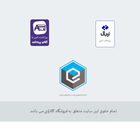
https://sanat.ir/58397
35610
65
تمام حقوق این سایت متعلق به
فروشگاه کالاپای م
ی باشد.