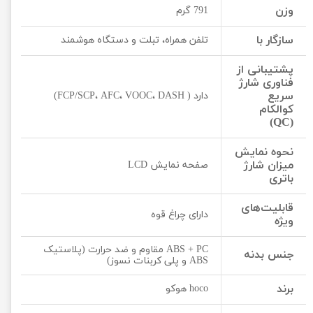
وزن
791 گرم
سازگار با
تلفن همراه، تبلت و دستگاه هوشمند
پشتیبانی از
فناوری شارژ
سریع
دارد ( FCP/SCP، AFC، VOOC، DASH)
کوالکام
(QC)
نحوه نمایش
میزان شارژ
صفحه نمایش LCD
باتری
قابلیت‌های
دارای چراغ قوه
ویژه
ABS + PC مقاوم و ضد حرارت (پلاستیک
جنس بدنه
ABS و پلی کربنات نسوز)
برند
hoco هوکو