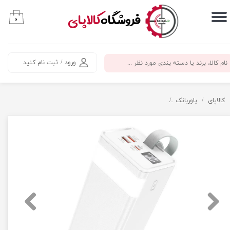
​فروشگاه
کالاپای
۰
حساب کاربری من
تغییر گذر واژه
ورود
/
ثبت نام کنید
سفارشات
خروج از حساب کاربری
کالاپای
پاوربانک
پاوربانک شارژ سریع هوکو Hoco Power bank J86 PD+QC3.0 22.5W 40000mAh