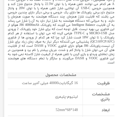
را دارد. همچنین 3 خروجی USB مدل USB-A و USB-C است که 2 خروجی USB-
A هر کدام می توانند تلفن همراه را با توان 22.5W با ولتاژ متنوع شارژ کند و
همچنین خروجی USB-C آن توانایی شارژ تلفن همراه را با توان 20W و ولتاژ
متنوع دارد.برخی پاوربانک ها دارای یک خروجی و برخی دیگر دارای چندین خروجی
می باشند که قابلیت شارژ همزمان چند دستگاه هوشمند به صورت همزمان را
دارند. و به میزانی که دستگاه هوشمند به شارژ نیاز دارد به آن را شارژ می رساند
به آن قابلیت Intelligent Balance می گویند که پاوربانک J86 40000mAh هوکو از
این فناوری بی بهره نیست .قابل توجه است که برای شارژ خود پاوربانک 2 ورودی
مدل MICRO-USB و TYPE-C طراحی کرده که می توان با استفاده از هر کدام
پاوربانک را تا توان 18W فست شارژ کرد چرا که هر کدام از ورودی ها از فناوری
(QC3.0/FCP/AFC) پشتیبانی می کنندکه دیگر نیاز به صرف زمان زیاد برای شارژ
آن نیست.پاوربانک J86 هوکو دارای فناوری VOOC و DASH است که از قابلیت
های آن می توان شارژ با ولتاژ کم و شدت جریان بیشتر را نام برد و همچنین در
زمان تماشای ویدئو و بازی کردن با تلفن همراه از کیفیت شارژ کاسته نمی شود به
این فناوری VOOC و DASH میگویند و سازگار با تمام دستگاه های هوشمند
است.
مشخصات محصول
ظرفیت
16 گیگابایت40000 میلی‌ آمپر ساعت
مشخصات
لیتیوم-پلیمری
باتری
ابعاد
148*68*52mm