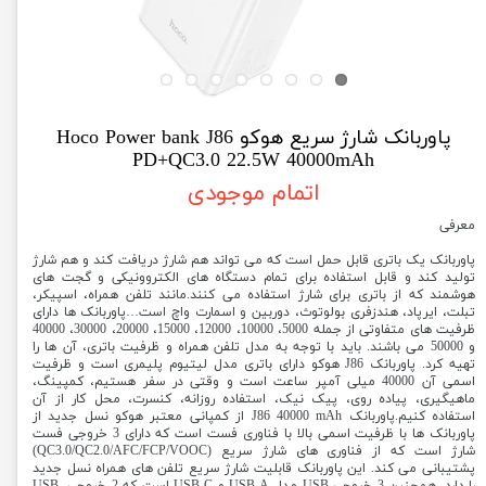
پاوربانک شارژ سریع هوکو Hoco Power bank J86
PD+QC3.0 22.5W 40000mAh
اتمام موجودی
معرفی
پاوربانک یک باتری قابل حمل است که می تواند هم شارژ دریافت کند و هم شارژ
تولید کند و قابل استفاده برای تمام دستگاه های الکتروونیکی و گجت های
هوشمند که از باتری برای شارژ استفاده می کنند.مانند تلفن همراه، اسپیکر،
تبلت، ایرپاد، هندزفری بولوتوث، دوربین و اسمارت واچ است…پاوربانک ها دارای
ظرفیت های متفاوتی از جمله 5000، 10000، 12000، 15000، 20000، 30000، 40000
و 50000 می باشند. باید با توجه به مدل تلفن همراه و ظرفیت باتری، آن ها را
تهیه کرد. پاوربانک J86 هوکو دارای باتری مدل لیتیوم پلیمری است و ظرفیت
اسمی آن 40000 میلی آمپر ساعت است و وقتی در سفر هستیم، کمپینگ،
ماهیگیری، پیاده روی، پیک نیک، استفاده روزانه، کنسرت، محل کار از آن
استفاده کنیم.پاوربانک J86 40000 mAh از کمپانی معتبر هوکو نسل جدید از
پاوربانک ها با ظرفیت اسمی بالا با فناوری فست است که دارای 3 خروجی فست
شارژ است که از فناوری های شارژ سریع (QC3.0/QC2.0/AFC/FCP/VOOC)
پشتیبانی می کند. این پاوربانک قابلیت شارژ سریع تلفن های همراه نسل جدید