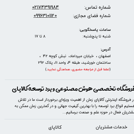
شماره تماس:
2174391984
0
09963101120
شماره فضای مجازی:
ساعات پاسخگویی:
شنبه تا پنج‌شنبه: 8 تا 17
آدرس:
اصفهان ، خیابان میرداماد، نبش کوچه 42 ،
ساختمان خورشید، طبقه 4، واحد 11، پلاک 292
(
لطفا قبل از مراجعه حضوری، هماهنگی نمایید
.
)
روشگاه تخصصی هوش مصنوعی و برد توسعه کالاپای
ر فروشگاه اینترنتی کالاپای زمان از اهمیت ویژه‌ای برخوردار است ما در تلاش
ستیم انواع برد توسعه را با​​​ بهترین کیفیت جهانی و در کمترین زمان ممکن به
شتریان فعال در حوزه علم و صنعت برسانیم...
خدمات مشتریان
​​کالاپای