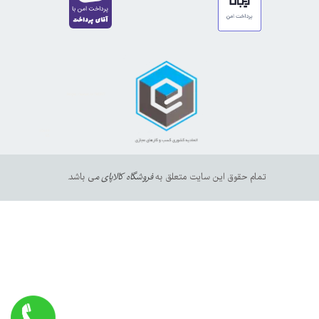
https://sanat.ir/58397
35610
65
تمام حقوق این سایت متعلق به
فروشگاه کالاپای م
ی باشد.