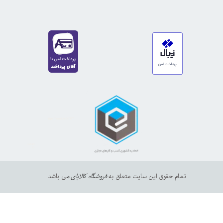
https://sanat.ir/58397
35610
65
تمام حقوق این سایت متعلق به
فروشگاه کالاپای م
ی باشد.