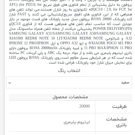
دستگاه هوشمند را با جریان 5 ولت و 3 آمپر ایجاد می کند پاوربانک BJ19A
بروفون به دلیل پشتیبانی از تمام فناوری های فوق سریع AFC) (for PD3.0, for
QC3.0 / 2.0, for FCP, forکه تکنولوژی به روز شارژر هستند،می تواند تلفن های
همراهی که از این فناوری های (فوق سریع)پشتیبانی می کنند را FAST شارژ
کند.پاوربانک BJ19A 20000 بروفون نسل جدید پاوبانک های فست موجود در بازار
موبایل است که مناسب تمام تلفن های همراهی هست که از فناوری QC3.0و
POWER DELIVERY(PD) پشتیبانی میکنند از جمله تلفن همراه سامسونگ مدل
SAMSUNG GALAXY A51/SAMSUNG GALAXY A50/SAMSUNG GALAXY
A32 و شیائومی XIAOMI REDMI NOTE 10 LIT/XIAOMI REDMI NOTE
9/XIAOMI POCO M3 PRO و اپو OPPO A32 و اپل IPHONE 12 PRO/IPHON
11 PRO MAX/IPHON 11 PRO و غیره پاوربانک BJ19A 20000mAh بروفون دارای
باتری لیتیوم پلیمری می باشد و از مواد درجه یک ABC و پلی کربنات PC ساخته
شده است که در هر شرایطی بسیار مقاوم است.روی پاوربانک BJ19A بروفون LED
برای نمایش میزان شارژ خود پاوربانک طراحی شده است .
انتخاب رنگ
سفید
مشخصات محصول
ظرفیت
20000
مشخصات
لیتیوم-پلیمری
باتری