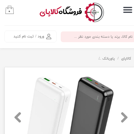
​فروشگاه
کالاپای
۰
حساب کاربری من
تغییر گذر واژه
ورود
/
ثبت نام کنید
سفارشات
خروج از حساب کاربری
کالاپای
پاوربانک
پاوربانک 20000 میلی‌ آمپر ساعت بروفون مدل BJ19A 20W PD+QC3.0