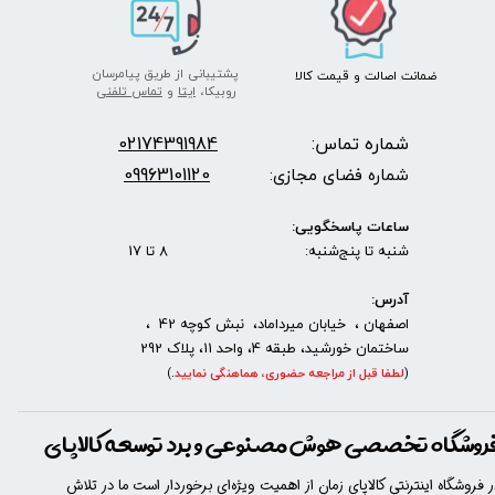
پشتیبانی از طریق پیامرسان
ضمانت اصالت
و قیمت​​​​​​​
کالا ​​​​​​​
روبیکا،
ایتا
و
تماس تلفنی
شماره تماس:
2174391984
0
09963101120
شماره فضای مجازی:
ساعات پاسخگویی:
شنبه تا پنج‌شنبه: 8 تا 17
آدرس:
اصفهان ، خیابان میرداماد، نبش کوچه 42 ،
ساختمان خورشید، طبقه 4، واحد 11، پلاک 292
(
لطفا قبل از مراجعه حضوری، هماهنگی نمایید
.
)
روشگاه تخصصی هوش مصنوعی و برد توسعه کالاپای
ر فروشگاه اینترنتی کالاپای زمان از اهمیت ویژه‌ای برخوردار است ما در تلاش