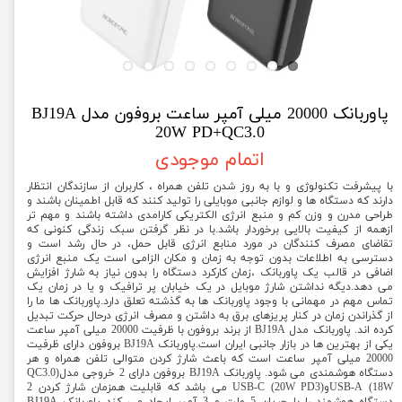
پاوربانک 20000 میلی‌ آمپر ساعت بروفون مدل BJ19A
20W PD+QC3.0
اتمام موجودی
با پیشرفت تکنولوژی و با به روز شدن تلفن همراه ، کاربران از سازندگان انتظار
دارند که دستگاه ها و لوازم جانبی موبایلی را تولید کنند که قابل اطمینان باشند و
طراحی مدرن و وزن کم و منبع انرژی الکتریکی کارامدی داشته باشند و مهم تر
ازهمه از کیفیت بالایی برخوردار باشد.با در نظر گرفتن سبک زندگی کنونی که
تقاضای مصرف کنندگان در مورد منابع انرژی قابل حمل، در حال رشد است و
دسترسی به اطلاعات بدون توجه به زمان و مکان الزامی است یک منبع انرژی
اضافی در قالب یک پاوربانک ،زمان کارکرد دستگاه را بدون نیاز به شارژ افزایش
می دهد.دیگه نداشتن شارژ موبایل در یک خیابان پر ترافیک و یا در زمان یک
تماس مهم در مهمانی با وجود پاوربانک ها به گذشته تعلق دارد.پاوربانک ها ما را
از گذراندن زمان در کنار پریزهای برق به داشتن و مصرف انرژی درحال حرکت تبدیل
کرده اند. پاوربانک مدل BJ19A از برند بروفون با ظرفیت 20000 میلی آمپر ساعت
یکی از بهترین ها در بازار جانبی ایران است.پاوربانک BJ19A بروفون دارای ظرفیت
20000 میلی آمپر ساعت است که باعث شارژ کردن متوالی تلفن همراه و هر
دستگاه هوشمندی می شود. پاوربانک BJ19A بروفون دارای 2 خروجی مدل(QC3.0
18W) USB-AوUSB-C (20W PD3) می باشد که قابلیت همزمان شارژ کردن 2