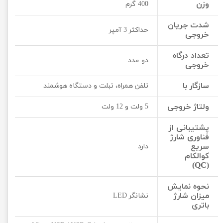
وزن
400 گرم
شدت جریان
حداکثر 3 آمپر
خروجی
تعداد درگاه
دو عدد
خروجی
سازگار با
تلفن همراه، تبلت و دستگاه هوشمند
ولتاژ خروجی
5 ولت و 12 ولت
پشتیبانی از
فناوری شارژ
سریع
دارد
کوالکام
(QC)
نحوه نمایش
میزان شارژ
نشانگر LED
باتری