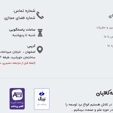
شماره تما
پای
شماره فضای مجازی:
35610
65
ین و مقررات
ساعات پاسخگویی:
شنبه تا پنج‌شنبه
 با ما
آدرس:
ره ما
اصفهان ، خیابان میرداماد، 
ساختمان خورشید، طبقه 4، واحد 11، پلاک 292
(
لطفا قبل از مراجعه حضوری، ه
https://sanat.ir/58397
کالاپای
ا در تلاش هستیم انواع برد توسعه را
 در حوزه علم و صنعت برسانیم...