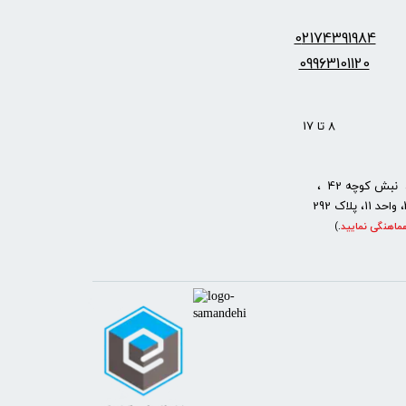
س:
2174391984
0
09963101120
: 8 تا 17
نبش کوچه 42 ،
ماهنگی نمایید
.
)