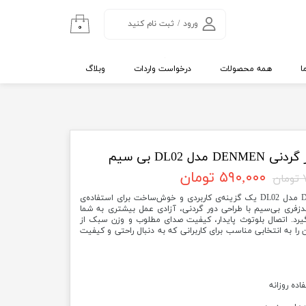
ورود
/
ثبت نام کنید
۰
حساب کاربری من
تغییر گذر واژه
ا
همه محصولات
درخواست واردات
وبلاگ
سفارشات
خروج از حساب
کاربری
ل DL02 بی سیم
۵۹۰,۰۰۰ تومان
ن
هندزفری بلوتوثی دور گردنی DENMEN مدل DL02 یک گزینه‌ی کاربردی و خوش‌ساخت برای استفاده‌ی
دزفری بی‌سیم با طراحی دور گردنی، آزادی عمل بیشتری به شما
گیرد. اتصال بلوتوث پایدار، کیفیت صدای مطلوب و وزن سبک از
ا به انتخابی مناسب برای کاربرانی که به دنبال راحتی و کیفیت
ده روزانه