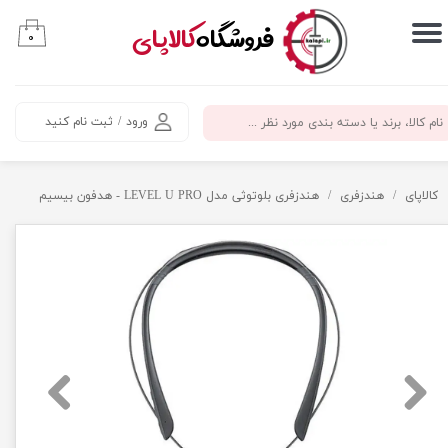
​فروشگاه
کالاپای
۰
حساب کاربری من
تغییر گذر واژه
ورود
/
ثبت نام کنید
سفارشات
خروج از حساب کاربری
کالاپای
هندزفری
هندزفری بلوتوثی مدل LEVEL U PRO - هدفون بیسیم