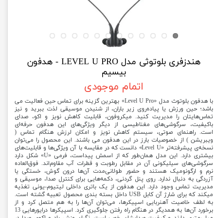
هندزفری بلوتوثی مدل LEVEL U PRO - هدفون
بیسیم
اتمام موجودی
با هدفون بلوتوث مدل «Level U Pro» بهترین گزینه برای تماس حین فعالیت می
باشد؛ حین ورزش یا پیاده‌روی زیر باران، از شنیدن موسیقی لذت ببرید و نیز
تماس‌هایتان را مدیریت کنید. میکروفون، قابلیت کاهش نویز و اکو، صدای
باکیفیت، سرگوشی‌های مغناطیسی از دیگر ویژگی‌های این هدفون حرفه‌ای
است. راهنمای صوتی، سیستم کاهش نویز و امکان لرزش هنگام تماس (
ویبریشن ) از خصوصیات بارز در این هدفون می باشند. این محصول را می‌توان
نسخه‌ی پیشرفته‌تر «Level U» دانست که در مقایسه با آن ویژگی‌ها و قابلیت‌های
بیشتری دارد. این مدل همان‌طور که از اسمش پیداست، فرمی «U» شکل دارد
سرگوشی‌های سیلیکونی آن در مقابل رطوبت و قطرات آب مقاوم‌اند. فوق‌العاده
نرم و ارگونومیک هستند و حضور طولانی‌مدت آن‌ها درون گوش، خستگی یا
آزردگی به دنبال ندارد. روی پنل گردنی، دکمه‌هایی برای کنترل صدا، موسیقی و
مدیریت تماس وجود دارد. این هدفون از یک باتری داخلی لیتیوم-یونی تغذیه
میکند که برای شارژ آن کابل USB داخل بسته بندی محصول تعبیه گشته است.
به لطف خاصیت آهنربایی اسپیکرها، می‌توان آن‌ها را به هم متصل کرد و از
برخورد آن‌ها به همدیگر در هنگام راه رفتن جلوگیری کرد. اسپیکرها درایورهایی 13