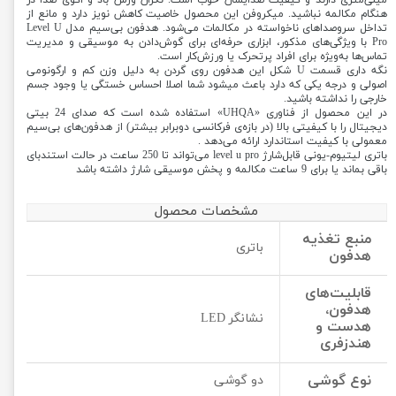
میلی‌متری دارند و کیفیت صدایشان خوب است. نگران وزش باد و اکوی صدا در
هنگام مکالمه نباشید. میکروفن این محصول خاصیت کاهش نویز دارد و مانع از
تداخل سروصداهای ناخواسته در مکالمات می‌شود. هدفون بی‌سیم مدل Level U
Pro با ویژگی‌های مذکور، ابزاری حرفه‌ای برای گوش‌دادن به موسیقی و مدیریت
تماس‌ها به‌ویژه برای افراد پرتحرک یا ورزش‌کار است.
نگه داری قسمت U شکل این هدفون روی گردن به دلیل وزن کم و ارگونومی
اصولی و درجه یکی که دارد باعث میشود شما اصلا احساس خستگی یا وجود جسم
خارجی را نداشته باشید.
در این محصول از فناوری «UHQA» استفاده شده است که صدای 24 بیتی
دیجیتال را با کیفیتی بالا (در بازه‌ی فرکانسی دوبرابر بیشتر) از هدفون‌های بی‌سیم
معمولی با کیفیت استاندارد ارائه می‌دهد .
باتری لیتیوم-یونی قابل‌شارژ level u pro می‌تواند تا 250 ساعت در حالت استندبای
باقی بماند یا برای 9 ساعت مکالمه و پخش موسیقی شارژ داشته باشد
مشخصات محصول
منبع تغذیه
باتری
هدفون
قابلیت‌های
هدفون،
نشانگر LED
هدست و
هندزفری
نوع گوشی
دو گوشی