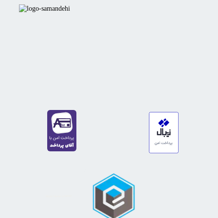
https://sanat.ir/58397