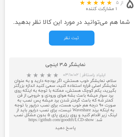
۵
از ۵
۱ مشارکت کننده
شما هم می‌توانید در مورد این کالا نظر بدهید.
ثبت نظر
نمایشگر ۳.۵ اینچی
ایلیاد راستافر
|
۰۳/۱۰/۰۲
سلام، نمایشگر خوب هستش، اگر بودجه دارید و به عنوان
نمایشگر اصلی قراره استفاده کنید، سعی کنید اندازه بزرگتر
بگیرید، یکم کوچک هستش، ممکنه با توجه به اینکه روی
برد سوار میشه باعث بشه هوای ورودی و خروجی از فن
کمتر شه که باعث گرمتر شدن برد میشه پس نصب به
صورت ۹۰ درجه هم خوب هست، برای نصب درایور با توجه
به اینکه برند Waveshare نیست، برای نصب درایور باید از
لینک زیر اقدام کنید و روی رزبری پای ۵ بدون مشکل نصب
شد: https://github.com/goodtft/LCD-show
پاسخ دهید