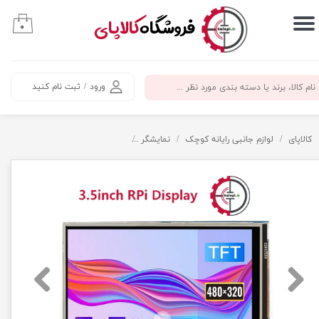
​فروشگاه
کالاپای
۰
حساب کاربری من
تغییر گذر واژه
ورود
/
ثبت نام کنید
سفارشات
خروج از حساب کاربری
کالاپای
لوازم جانبی رایانه کوچک
نمایشگر
نمایشگر لمسی 3.5 اینچ مخصوص رزبری پای