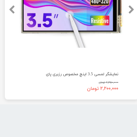
چ لمسی IPS مقاومتی تایپ B مناسب رزبری پای Waveshare
نمایشگر لمسی 3.5 اینچ مخصوص رزبری پای
۲,۴۵۰,۰۰۰ تومان
۲,۲۰۰,۰۰۰ تومان