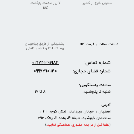
★
★
سفارش خارج از کشور
۷ روز ضمانت بازگشت
​​​​​​​کالا
پشتیبانی از طریق پیامرسان
ضمانت اصالت
و قیمت​​​​​​​
کالا ​​​​​​​
روبیکا،
ایتا
و
تماس تلفنی
شماره تماس:
2174391984
0
09963101120
شماره فضای مجازی:
ساعات پاسخگویی:
شنبه تا پنج‌شنبه: 8 تا 17
★
★
★
★
★
آدرس:
اصفهان ، خیابان میرداماد، نبش کوچه 42 ،
ساختمان خورشید، طبقه 4، واحد 11، پلاک 292
(
لطفا قبل از مراجعه حضوری، هماهنگی نمایید
.
)