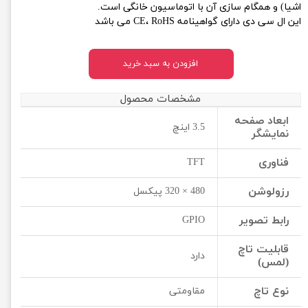
اشیا) و همگام سازی آن با اتوماسیون خانگی است.
این ال سی دی دارای گواهینامه CE، RoHS می باشد
افزودن به سبد خرید
مشخصات محصول
ابعاد صفحه
3.5 اینچ
نمایشگر
فناوری
TFT
رزولوشن
480 × 320 پیکسل
رابط تصویر
GPIO
قابلیت تاچ
دارد
(لمس)
نوع تاچ
مقاومتی