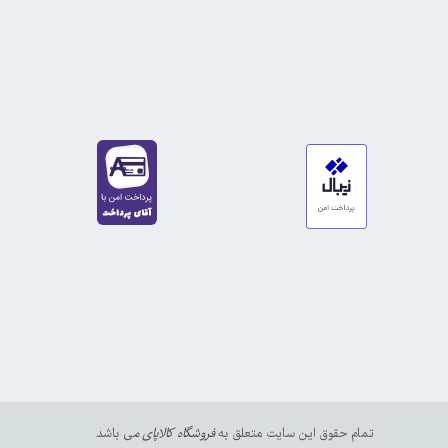
https://sanat.ir/58397
35610
65
تمام حقوق این سایت متعلق به
فروشگاه کالاپای م
ی باشد.