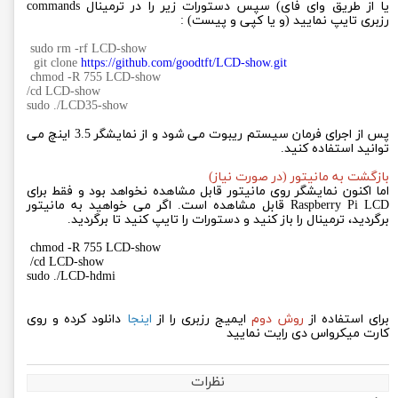
یا از طریق وای فای) سپس دستورات زیر را در ترمینال
commands
رزبری
تایپ نمایید (و یا کپی و پیست) :
sudo rm -rf LCD-show
git clone
https://github.com/goodtft/LCD-show.git
chmod -R 755 LCD-show
cd LCD-show/
sudo ./LCD35-show
پس از اجرای فرمان سیستم ریبوت می شود و از نمایشگر 3.5 اینچ می
توانید استفاده کنید.
بازگشت به مانیتور (در صورت نیاز)
اما اکنون نمایشگر روی مانیتور قابل مشاهده نخواهد بود و فقط برای
Raspberry Pi LCD قابل مشاهده است. اگر می خواهید به مانیتور
برگردید، ترمینال را باز کنید و دستورات را تایپ کنید تا برگردید.
chmod -R 755 LCD-show
cd LCD-show/
sudo ./LCD-hdmi
برای استفاده از
روش دوم
ایمیج رزبری
را از
اینجا
دانلود
کرده و روی
کارت میکرواس دی رایت نمایید
نظرات