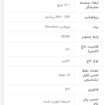
ابعاد صفحه
10.1 اینچ
نمایشگر
رزولوشن
1280 ×800 پیکسل
برند
ویوشیر Waveshare
رابط تصویر
HDMI
قابلیت تاچ
دارد
(لمس)
نوع تاچ
خازنی
تعداد نقاط
لمس قابل
10 نقطه
تشخیص
فناوری
IPS
جنس پنل
شیشه تقویت شده
تاچ