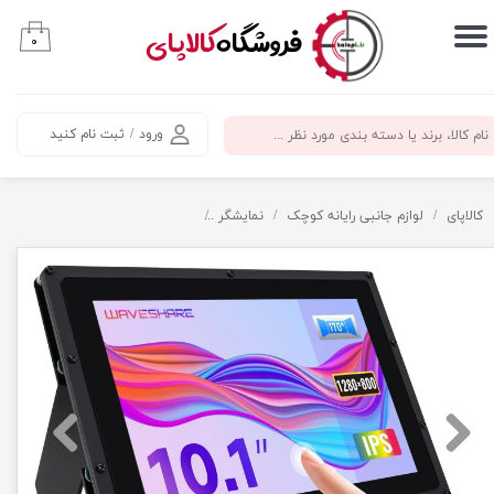
​فروشگاه
کالاپای
۰
حساب کاربری من
تغییر گذر واژه
ورود
/
ثبت نام کنید
سفارشات
خروج از حساب کاربری
کالاپای
لوازم جانبی رایانه کوچک
نمایشگر
نمایشگر لمسی 10.1 اینچ HDMI برند Waveshare مدلB با قاب