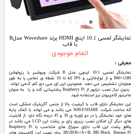
نمایشگر لمسی 10.1 اینچ HDMI برند Waveshare مدلB
با قاب
اتمام موجودی
معرفی :
نمایشگر لمسی 10.1 اینچی مدل B شرکت ویوشیر با رزولوشن
1280×800
و از نوع
خازنی و
IPS
که تا 10 نقطه ی تماس را به طور
همزمان تشخیص می دهد. همچنین این ای سی دی کم ک
می تواند
بدون نیاز نصب درایور از
Raspberry Pi
پشتیبانی کند و یا به عنوان
مانیتور کامپیوتر نیز استفاده شود
.
این نمایشگر دارای قاب با کیفیت بالا از جنس آکریلیک مشکی است
که ساخت شرکت WAVESHARE می باشد و می تواند با کمک پایه
های خود نمایشگر را در دو زاویه ی 30 و 45 درجه نگه دارد. از قابلیت
های دیگر آن امکان نصب رزبری پای بر پشت این LCD می باشد در
واقع پشت این قاب
دارای سوراخ های متناسب با Raspberry Pi
3B/2B/B+/A+/B, BB Black, Banana Pi برای نصب این کامپیوتر های