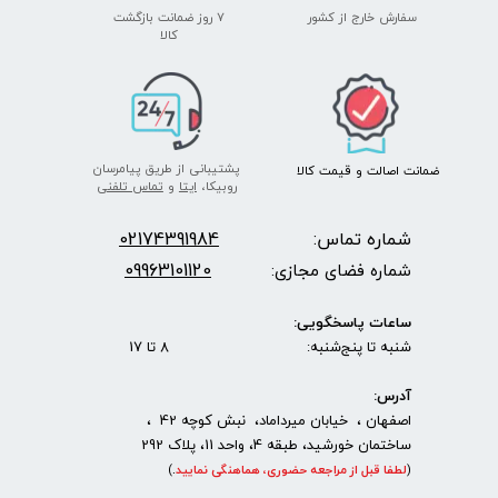
سفارش خارج از کشور
۷ روز ضمانت بازگشت
​​​​​​​کالا
پشتیبانی از طریق پیامرسان
ضمانت اصالت
و قیمت​​​​​​​
کالا ​​​​​​​
روبیکا،
ایتا
و
تماس تلفنی
شماره تماس:
2174391984
0
09963101120
شماره فضای مجازی:
ساعات پاسخگویی:
شنبه تا پنج‌شنبه: 8 تا 17
آدرس:
اصفهان ، خیابان میرداماد، نبش کوچه 42 ،
ساختمان خورشید، طبقه 4، واحد 11، پلاک 292
(
لطفا قبل از مراجعه حضوری، هماهنگی نمایید
.
)