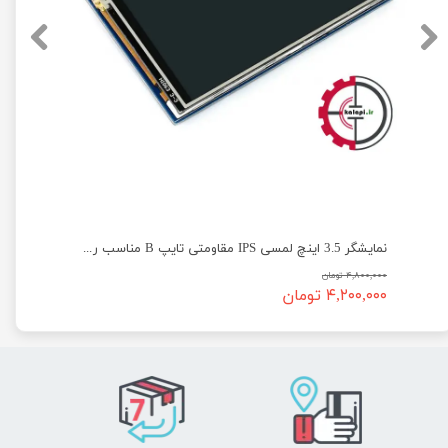
نمایشگر 3.5 اینچ لمسی IPS مقاومتی تایپ B مناسب رزبری پای Waveshare
۴,۸۰۰,۰۰۰ تومان
۴,۲۰۰,۰۰۰ تومان