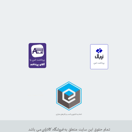
https://sanat.ir/58397
35610
65
تمام حقوق این سایت متعلق به
فروشگاه کالاپای م
ی باشد.