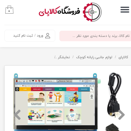
​فروشگاه
کالاپای
۰
حساب کاربری من
تغییر گذر واژه
ورود
/
ثبت نام کنید
سفارشات
خروج از حساب کاربری
کالاپای
لوازم جانبی رایانه کوچک
نمایشگر
نمایشگر لمسی 7 اینچ HDMI برند wiki