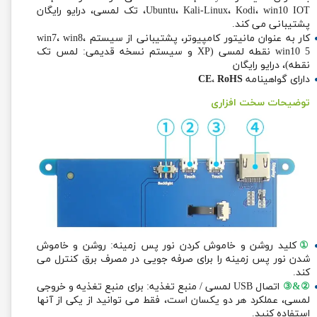
Ubuntu، Kali-Linux، Kodi، win10 IOT، تک لمسی، درایو رایگان
پشتیبانی می کند.
کار به عنوان مانیتور کامپیوتر، پشتیبانی از سیستم win7، win8،
win10 5 نقطه لمسی (XP و سیستم نسخه قدیمی: لمس تک
نقطه)، درایو رایگان
دارای گواهینامه
CE، RoHS
توضیحات سخت افزاری
①
کلید روشن و خاموش کردن نور پس زمینه: روشن و خاموش
شدن نور پس زمینه را برای صرفه جویی در مصرف برق کنترل می
کند.
②&③
اتصال USB لمسی / منبع تغذیه: برای منبع تغذیه و خروجی
لمسی، عملکرد هر دو یکسان است، فقط می توانید از یکی از آنها
استفاده کنید.