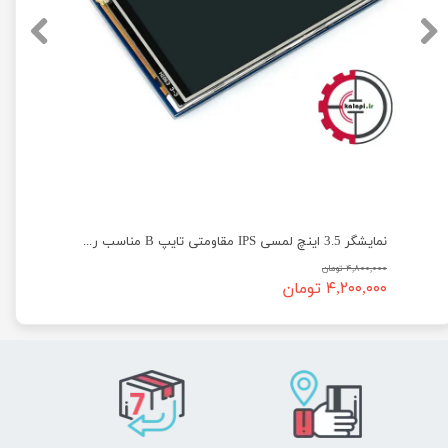
نمایشگر 3.5 اینچ لمسی IPS مقاومتی تایپ B مناسب رزبری پای Waveshare
۴,۸۰۰,۰۰۰ تومان
۴,۲۰۰,۰۰۰ تومان