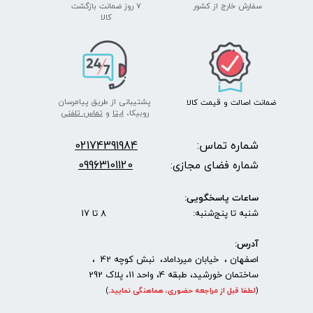
سفارش خارج از کشور
۷ روز ضمانت بازگشت
​​​​​​​کالا
پشتیبانی از طریق پیامرسان
ضمانت اصالت
و قیمت​​​​​​​
کالا ​​​​​​​
روبیکا،
ایتا
و
تماس تلفنی
شماره تماس:
2174391984
0
09963101120
شماره فضای مجازی:
ساعات پاسخگویی:
شنبه تا پنج‌شنبه: 8 تا 17
آدرس:
اصفهان ، خیابان میرداماد، نبش کوچه 42 ،
ساختمان خورشید، طبقه 4، واحد 11، پلاک 292
(
لطفا قبل از مراجعه حضوری، هماهنگی نمایید
.
)