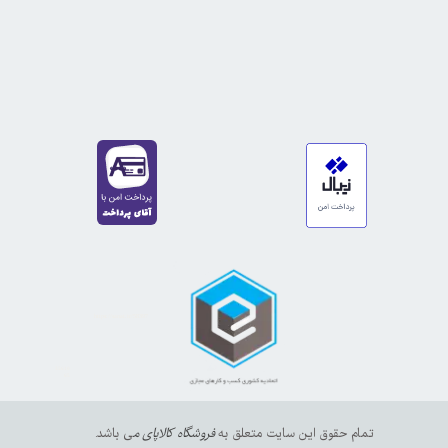
https://sanat.ir/58397
35610
65
تمام حقوق این سایت متعلق به
فروشگاه کالاپای م
ی باشد.