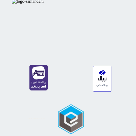
https://sanat.ir/58397
35610