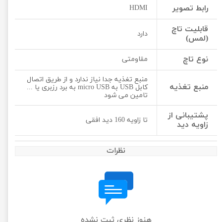
رابط تصویر
HDMI
قابلیت تاچ
دارد
(لمس)
نوع تاچ
مقاومتی
منبع تغذیه جدا نیاز ندارد و از طریق اتصال
منبع تغذیه
کابل USB به micro USB به برد رزبری یا ...
تامین می شود
پشتیبانی از
تا زاویه 160 دید افقی
زاویه دید
نظرات
هنوز نظری ثبت نشده