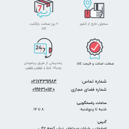
سفارش خارج از کشور
۷ روز ضمانت بازگشت
​​​​​​​کالا
پشتیبانی از طریق پیامرسان
ضمانت اصالت
و قیمت​​​​​​​
کالا ​​​​​​​
روبیکا،
ایتا
و
تماس تلفنی
شماره تماس:
2174391984
0
09963101120
شماره فضای مجازی:
ساعات پاسخگویی:
شنبه تا پنج‌شنبه: 8 تا 17
آدرس:
اصفهان ، خیابان میرداماد، نبش کوچه 42 ،