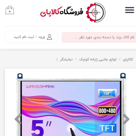
​فروشگاه
کالاپای
۰
حساب کاربری من
تغییر گذر واژه
ورود
/
ثبت نام کنید
سفارشات
خروج از حساب کاربری
کالاپای
لوازم جانبی رایانه کوچک
نمایشگر
نمایشگر لمسی 5 اینچ HDMI برند Waveshare مدلB