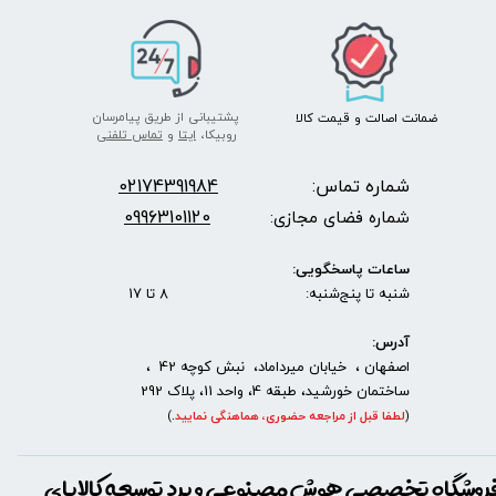
★
★
پشتیبانی از طریق پیامرسان
ضمانت اصالت
و قیمت​​​​​​​
کالا ​​​​​​​
روبیکا،
ایتا
و
تماس تلفنی
شماره تماس:
2174391984
0
09963101120
شماره فضای مجازی:
ساعات پاسخگویی:
شنبه تا پنج‌شنبه: 8 تا 17
آدرس:
اصفهان ، خیابان میرداماد، نبش کوچه 42 ،
ساختمان خورشید، طبقه 4، واحد 11، پلاک 292
(
لطفا قبل از مراجعه حضوری، هماهنگی نمایید
.
)
روشگاه تخصصی هوش مصنوعی و برد توسعه کالاپای
★
★
★
★
★