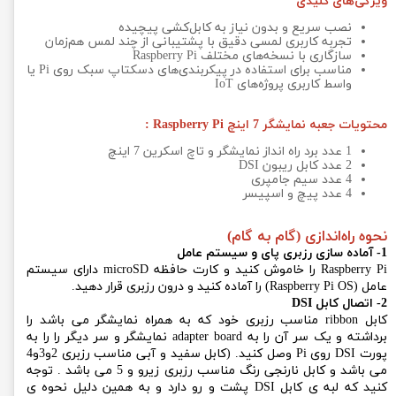
ویژگی‌های کلیدی
نصب سریع و بدون نیاز به کابل‌کشی پیچیده
تجربه کاربری لمسی دقیق با پشتیبانی از چند لمس هم‌زمان
سازگاری با نسخه‌های مختلف Raspberry Pi
مناسب برای استفاده در پیکربندی‌های دسکتاپ سبک روی Pi یا
واسط کاربری پروژه‌های IoT
محتویات جعبه نمایشگر 7 اینچ Raspberry Pi :
1 عدد برد راه انداز نمایشگر و تاچ اسکرین 7 اینچ
2 عدد کابل ریبون DSI
4 عدد سیم جامپری
4 عدد پیچ و اسپیسر
نحوه راه‌اندازی (گام به گام)
1- آماده سازی رزبری پای و سیستم عامل
Raspberry Pi را خاموش کنید و کارت حافظه microSD دارای سیستم
عامل (Raspberry Pi OS) را آماده کنید و درون رزبری قرار دهید.
2- اتصال کابل DSI
کابل ribbon مناسب رزبری خود که به همراه نمایشگر می باشد را
برداشته و یک سر آن را به adapter board نمایشگر و سر دیگر را را به
پورت DSI روی Pi وصل کنید. (کابل سفید و آبی مناسب رزبری 2و3و4
می باشد و کابل نارنجی رنگ مناسب رزبری زیرو و 5 می باشد . توجه
کنید که لبه ی کابل DSI پشت و رو دارد و به همین دلیل نحوه ی