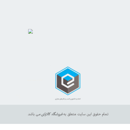
https://sanat.ir/58397
35610
65
تمام حقوق این سایت متعلق به
فروشگاه کالاپای م
ی باشد.