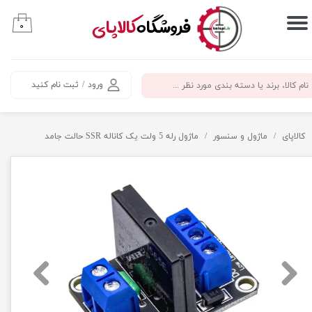
​فروشگاه
کالاپای
۰
حساب کاربری من
تغییر گذر واژه
ورود
/
ثبت نام کنید
سفارشات
خروج از حساب کاربری
کالاپای
ماژول و سنسور
ماژول رله 5 ولت یک کاناله SSR حالت جامد