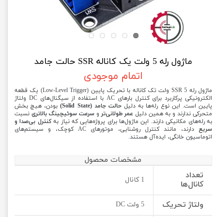
ماژول رله 5 ولت یک کاناله SSR حالت جامد
اتمام موجودی
ماژول رله SSR 5 ولت تک کاناله با تحریک پایین (Low-Level Trigger) یک قطعه
الکترونیکی پرکاربرد برای کنترل بارهای AC با استفاده از سیگنال‌های DC ولتاژ
پایین است. این نوع رله‌ها به دلیل
حالت جامد (Solid State)
بودن، هیچ بخش
متحرکی ندارند و به همین دلیل
عمر طولانی‌تر
و
سرعت سوئیچینگ بالاتری
نسبت
به رله‌های مکانیکی دارند. این ماژول‌ها برای پروژه‌هایی که نیاز به
کنترل بی‌صدا و
سریع
دارند، مانند کنترل روشنایی، موتورهای AC کوچک، و سیستم‌های
اتوماسیون خانگی، ایده‌آل هستند.
مشخصات محصول
تعداد
1 کانال
کانال‌ها
ولتاژ تحریک
5 ولت DC