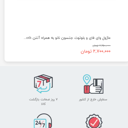
ماژول وای فای و بلوتوث جتسون نانو به همراه آنتن Wireless AC8265 WiFi and Bluetooth
۲,۹۵۰,۰۰۰ تومان
۲,۷۰۰,۰۰۰ تومان
سفارش خارج از کشور
۷ روز ضمانت بازگشت
​​​​​​​کالا