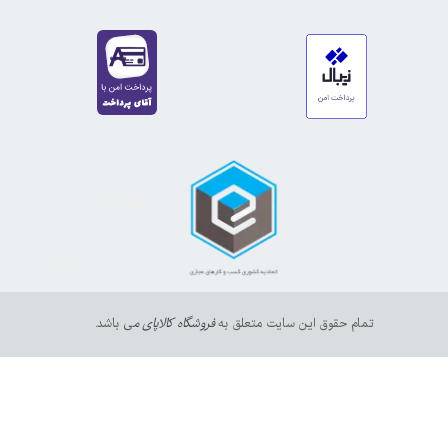
https://sanat.ir/58397
35610
65
تمام حقوق این سایت متعلق به
فروشگاه کالاپای م
ی باشد.