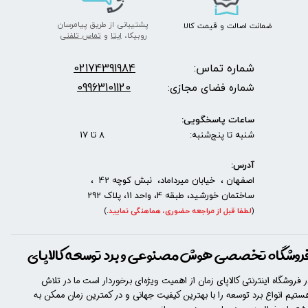
پشتیبانی از طریق پیامرسان
ضمانت اصالت
و قیمت​​​​​​​
کالا ​​​​​​​
روبیکا،
ایتا
و
تماس تلفنی
شماره تماس:
2174391984
0
09963101120
شماره فضای مجازی:
ساعات پاسخگویی:
شنبه تا پنج‌شنبه: 8 تا 17
آدرس:
اصفهان ، خیابان میرداماد، نبش کوچه 42 ،
ساختمان خورشید، طبقه 4، واحد 11، پلاک 292
(
لطفا قبل از مراجعه حضوری، هماهنگی نمایید
.
)
روشگاه تخصصی هوش مصنوعی و برد توسعه کالاپای
ر فروشگاه اینترنتی کالاپای زمان از اهمیت ویژه‌ای برخوردار است ما در تلاش
ستیم انواع برد توسعه را با​​​ بهترین کیفیت جهانی و در کمترین زمان ممکن به