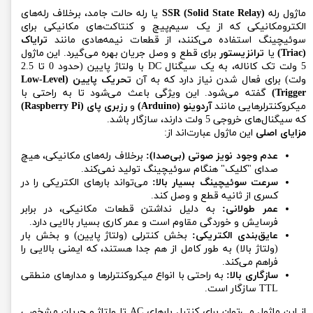
ماژول رله
SSR (Solid State Relay)
یا رله حالت جامد، برخلاف رله‌های
الکترومکانیکی که از یک سیم‌پیچ و کنتاکت‌های مکانیکی برای
سوئیچینگ استفاده می‌کنند، از قطعات نیمه‌هادی مانند
ترایاک
(Triac)
یا
ترانزیستور
برای قطع و وصل جریان بهره می‌گیرد. این ماژول
5 ولت تک کاناله، به یک سیگنال DC با ولتاژ پایین (حدود 0 تا 2.5
ولت) برای فعال شدن نیاز دارد که به آن
تحریک پایین (Low-Level
Trigger)
گفته می‌شود. این ویژگی باعث می‌شود تا به راحتی با
میکروکنترلرهایی مانند
آردوینو (Arduino)
و
رزبری پای (Raspberry Pi)
که سیگنال‌های خروجی 5 ولت دارند، سازگار باشد.
مزایای اصلی
این ماژول عبارت‌اند از:
عدم وجود نویز صوتی (بی‌صدا):
برخلاف رله‌های مکانیکی، هیچ
صدای "کلیک" هنگام سوئیچینگ تولید نمی‌کند.
سرعت سوئیچینگ بسیار بالا:
می‌تواند بارهای الکتریکی را در
کسری از ثانیه قطع و وصل کند.
عمر طولانی:
به دلیل نداشتن قطعات مکانیکی، در برابر
فرسایش و خوردگی مقاوم است و عمر کاری بسیار بالایی دارد.
عایق‌بندی الکتریکی:
بخش کنترلی (ولتاژ پایین) و بخش بار
(ولتاژ بالا) به طور کامل از هم جدا هستند، که ایمنی بالایی را
فراهم می‌کند.
سازگاری بالا:
به راحتی با انواع میکروکنترلرها و مدارهای منطقی
TTL سازگار است.
از این ماژول می‌توان برای کنترل بارهای AC تا ولتاژ و جریان مشخصی