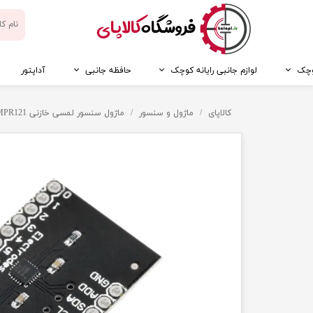
​فروشگاه
کالاپای
کوچک
لوازم جانبی رایانه کوچک
حافظه جانبی
آداپتور
کالاپای
ماژول و سنسور
ماژول سنسور لمسی خازنی MPR121