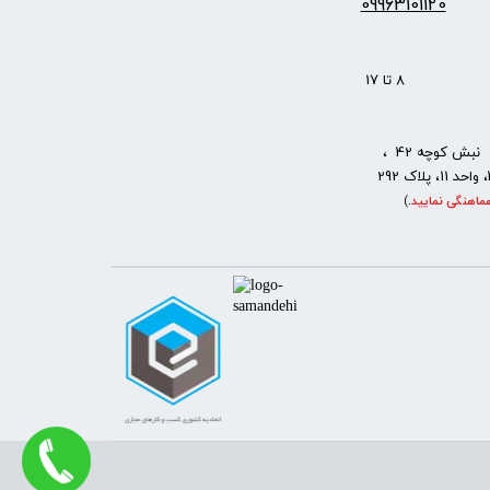
09963101120
: 8 تا 17
نبش کوچه 42 ،
ماهنگی نمایید
.
)