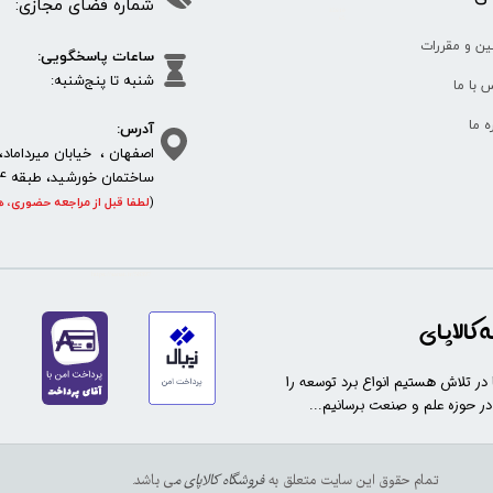
شماره فضای مجازی:
35610
65
ین و مقررات
ساعات پاسخگویی:
شنبه تا پنج‌شنبه
 با ما
آدرس:
ره ما
اصفهان ، خیابان میرداماد، 
ساختمان خورشید، طبقه 4، واحد 11، پلاک 292
(
لطفا قبل از مراجعه حضوری، ه
https://sanat.ir/58397
کالاپای
ا در تلاش هستیم انواع برد توسعه را
 در حوزه علم و صنعت برسانیم...
تمام حقوق این سایت متعلق به
فروشگاه کالاپای م
ی باشد.