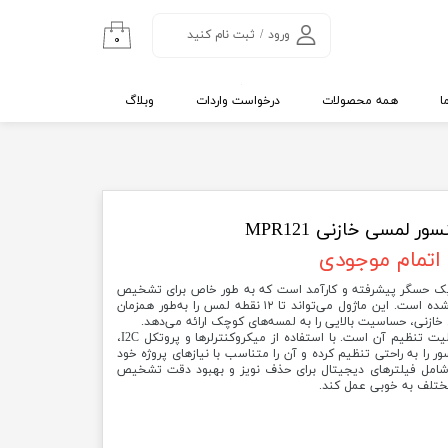
ورود
/
ثبت نام کنید
۰
حساب کاربری من
تغییر گذر واژه
ا
همه محصولات
درخواست واردات
وبلاگ
سفارشات
خروج از حساب
کاربری
ر لمسی خازنی MPR121
اتمام موجودی
ول سنسور لمسی خازنی MPR121 یک حسگر پیشرفته و کارآمد است که به طور خاص برای تشخیص
لمس در پروژه‌های الکترونیکی طراحی شده است. این ماژول می‌تواند تا ۱۲ نقطه لمس را به‌طور همزمان
 خازنی، حساسیت بالایی را به لمسه‌های کوچک ارائه می‌دهد.
یکی از ویژگی‌های بارز این سنسور، قابلیت تنظیم آن است. با استفاده از میکروکنترلرها و پروتکل I2C،
 را به راحتی تنظیم کرده و آن را متناسب با نیازهای پروژه خود
 شامل فیلترهای دیجیتال برای حذف نویز و بهبود دقت تشخیص
ختلف به خوبی عمل کند.