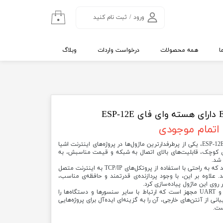
ورود
/
ثبت نام کنید
۰
حساب کاربری من
تغییر گذر واژه
ا
همه محصولات
درخواست واردات
وبلاگ
سفارشات
خروج از حساب
کاربری
اتمام موجودی
ماژول ESP8266 دارای هسته وای فای ESP-12E، یکی از پرطرفدارترین ماژول‌ها در پروژه‌های اینترنت اشیا
ازه‌ی کوچک، قابلیت‌های بالای اتصال به شبکه و قیمت مناسبش، به
شد.
ESP-12E به کاربران این امکان را می‌دهد که به راحتی با استفاده از پروتکل‌های TCP/IP به اینترنت متصل
د. علاوه بر این، با وجود پردازنده‌ی قدرتمند و حافظه‌ی مناسب،
 روی این ماژول پیاده‌سازی کرد.
این ماژول به یک انترفیس SPI، I2C و UART مجهز است که ارتباط با سایر سنسورها و دستگاه‌ها را
 از آنتن‌های خارجی، آن را به گزینه‌ای ایده‌آل برای پروژه‌هایی
ست.