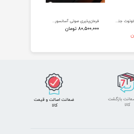
ماژول وای فای و بلوتوث جتسون نانو به همراه آنتن Wireless AC8265 WiFi and Bluetooth
فرمان‌پذیری صوتی آسانسور بدون نیاز به لمس کلیدها جهت پیشگیری از بیماری‌ها و کمک به افراد توانخواه
۸۰,۵۰۰,۰۰۰ تومان
ضمانت اصالت
و قیمت​​​​​​​
​​​​​​​کالا
کالا ​​​​​​​