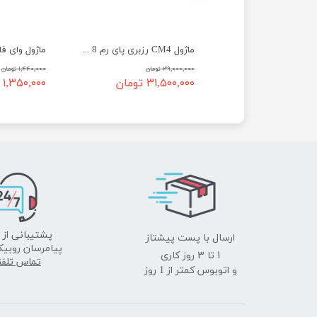
هت PCIe به M.2 رزبری پای ۵ به همراه خنک‌کننده Active Cooler
ماژول CM4 رزبری پای رم 8 مدل Raspberry Pi Compute Module CM4108032
ن
۳۹,۰۰۰,۰۰۰ تومان
۱,۴۴۰,۰۰۰ تومان
 تومان
۳۱,۵۰۰,۰۰۰ تومان
۱,۳۵۰,۰۰۰ تومان
ارسال با پست پیشتاز
پشتیبانی از 
پیامرسان روبیک
​​​​​​​1 تا 3 روز کاری
تماس تلف
و اتوبوس کمتر از 1 روز