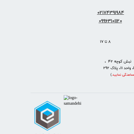
س:
2174391984
0
09963101120
: 8 تا 17
نبش کوچه 42 ،
ماهنگی نمایید
.
)