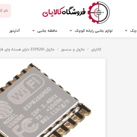
​فروشگاه
کالاپای
کوچک
لوازم جانبی رایانه کوچک
حافظه جانبی
آداپتور
کالاپای
ماژول و سنسور
ماژول ESP8266 دارای هسته وای فای ESP-12E