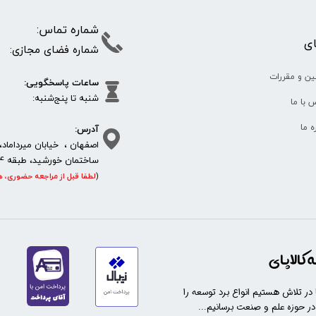
شماره تما
پای
شماره فضای مجازی:
35610
65
ین و مقررات
ساعات پاسخگویی:
شنبه تا پنج‌شنبه
 با ما
آدرس:
ره ما
اصفهان ، خیابان میرداماد، 
ساختمان خورشید، طبقه 4، واحد 11، پلاک 292
(
لطفا قبل از مراجعه حضوری، ه
https://sanat.ir/58397
کالاپای
ا در تلاش هستیم انواع برد توسعه را
 در حوزه علم و صنعت برسانیم...