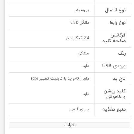
نوع اتصال
بی‌سیم
نوع رابط
دانگل USB
فرکانس
2.4 گیگا هرتز
صفحه کلید
رنگ
مشکی
ورودی USB
دارد
تاچ پد
دارد ( تاچ پد با قابلیت تغییر dpi)
کلید روشن
دارد
و خاموش
منبع تغذیه
باتری قلمی
نظرات