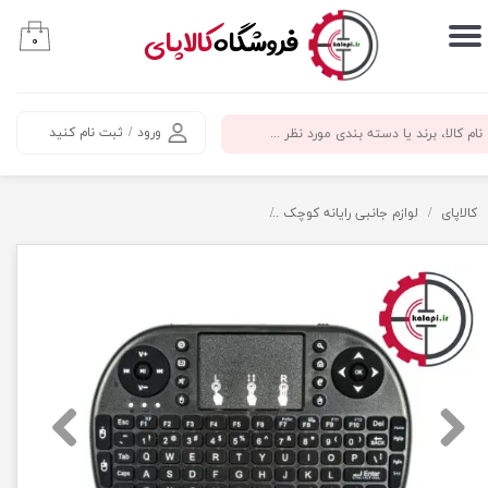
​فروشگاه
کالاپای
۰
حساب کاربری من
تغییر گذر واژه
ورود
/
ثبت نام کنید
سفارشات
خروج از حساب کاربری
کالاپای
لوازم جانبی رایانه کوچک
مینی کیبورد و تاچپد وایرلس RT-MWK08