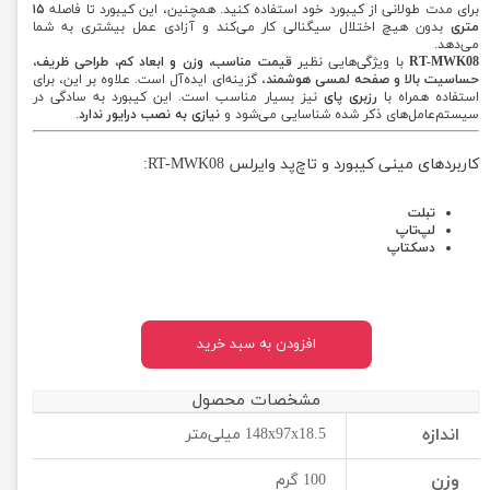
برای مدت طولانی از کیبورد خود استفاده کنید. همچنین، این کیبورد تا فاصله
۱۵
متری
بدون هیچ اختلال سیگنالی کار می‌کند و آزادی عمل بیشتری به شما
می‌دهد.
RT-MWK08
با ویژگی‌هایی نظیر
قیمت مناسب، وزن و ابعاد کم، طراحی ظریف،
حساسیت بالا و صفحه لمسی هوشمند
، گزینه‌ای ایده‌آل است. علاوه بر این، برای
استفاده همراه با
رزبری پای
نیز بسیار مناسب است. این کیبورد به سادگی در
سیستم‌عامل‌های ذکر شده شناسایی می‌شود و
نیازی به نصب درایور ندارد
.
کاربردهای مینی کیبورد و تاچ‌پد وایرلس RT-MWK08:
تبلت
لپ‌تاپ
دسکتاپ
افزودن به سبد خرید
مشخصات محصول
اندازه
148x97x18.5 میلی‌متر
وزن
100 گرم