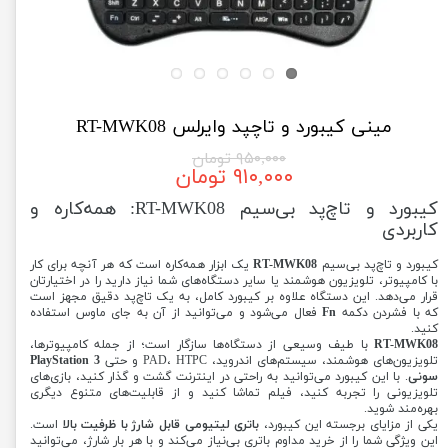
مینی کیبورد و تاچپد وایرلس RT-MWK08
۹۵۰,۰۰۰ تومان
۹۱۰,۰۰۰ تومان
کیبورد و تاچ‌پد بی‌سیم RT-MWK08: همه‌کاره و
کاربردی
کیبورد و تاچ‌پد بی‌سیم
RT-MWK08
یک ابزار همه‌کاره است که هر آنچه برای کار
با کامپیوتر، تلویزیون هوشمند یا سایر دستگاه‌های شما نیاز دارید را در اختیارتان
قرار می‌دهد. این دستگاه علاوه بر کیبورد کامل، به یک تاچ‌پد دقیق مجهز است
که با فشردن دکمه
Fn
فعال می‌شود و می‌توانید از آن به جای ماوس استفاده
کنید.
RT-MWK08
با طیف وسیعی از دستگاه‌ها سازگار است؛ از جمله کامپیوترها،
تلویزیون‌های هوشمند، سیستم‌های اندروید، PAD، HTPC و حتی
PlayStation 3
سونی
. با این کیبورد می‌توانید به راحتی در اینترنت گشت و گذار کنید، بازی‌های
تلویزیونی را تجربه کنید، فیلم تماشا کنید و از قابلیت‌های متنوع دیگری
بهره‌مند شوید.
یکی از مزایای برجسته این کیبورد،
باتری لیتیومی قابل شارژ با ظرفیت بالا
است.
این ویژگی شما را از خرید مداوم باتری بی‌نیاز می‌کند و با هر بار شارژ، می‌توانید