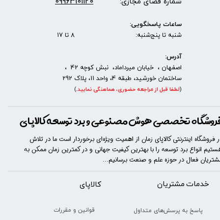
09963101120
شماره فضای مجازی:
ساعات پاسخگویی:
شنبه تا پنج‌شنبه: 8 تا 17
آدرس:
اصفهان ، خیابان میرداماد، نبش کوچه 42 ،
ساختمان خورشید، طبقه 4، واحد 11، پلاک 292
(
لطفا قبل از مراجعه حضوری، هماهنگی نمایید
.
)
روشگاه تخصصی هوش مصنوعی و برد توسعه کالاپای
ر فروشگاه اینترنتی کالاپای زمان از اهمیت ویژه‌ای برخوردار است ما در تلاش
ستیم انواع برد توسعه را با​​​ بهترین کیفیت جهانی و در کمترین زمان ممکن به
شتریان فعال در حوزه علم و صنعت برسانیم...
خدمات مشتریان
​​کالاپای
قوانین و مقررات
پاسخ به پرسش‌های متداول