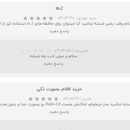
m.2
سید مهدی
|
۰۴/۰۳/۳۰
م وقت بخیر خسته نباشید آیا میتوان برای حافظه های m.2 استفاده کرد از این هت؟
پاسخ دهید
مدیریت
|
۰۴/۰۴/۰۵
سلام و عرض ادب بله میشه
پاسخ دهید
خرید اقلام بصورت تکی
متین
|
۰۴/۰۷/۲۹
د عذر میخوام، امکانش هست Hailo-L8 رو بصورت جدا و بدون هت m2 خریداری کرد
پاسخ دهید