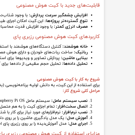
قابلیت‌های جدید با کیت هوش مصنوعی
افزایش چشمگیر سرعت پردازش:
با وجود شتاب‌دهنده Hailo-8L، مدل‌های پیچیده یادگیری ماشین می‌توانند در زمان واقعی ب
تنوع گسترده‌تر پروژه‌ها:
این کیت امکان اجرای طیف
مصرف انرژی کمتر:
با وجود افزایش قدرت محاسبا
کاربردهای کیت هوش مصنوعی رزبری پای
خانه هوشمند:
کنترل دستگاه‌های هوشمند با استف
رباتیک:
ساخت ربات‌های خودران و دارای هوش مص
بینایی ماشین:
پردازش تصاویر و ویدیوها برای است
تحلیل داده‌ها:
تحلیل حجم عظیمی از داده‌ها برای 
شروع به کار با کیت هوش مصنوعی
برای استفاده از این کیت، به دانش اولیه برنامه‌نویسی (
مراحل کلی شروع کار:
نصب سیستم عامل:
سیستم عامل Raspberry Pi OS را بر روی کارت حافظه SD نصب کنید.
اتصال سخت‌افزار:
تمام اجزای کیت را به هم متصل 
نصب نرم‌افزار:
نرم‌افزارهای مورد نیاز برای کار با شتاب‌دهنده ailo-8L
آموزش مدل:
یک مدل یادگیری ماشین را بر روی دا
اجرای مدل:
مدل آموزش‌دیده را بر روی رزبری پای اجر
مزایای استفاده از کیت هوش مصنوعی رزبری پا