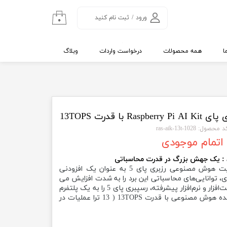
ورود
/
ثبت نام کنید
۰
حساب کاربری من
تغییر گذر واژه
ا
همه محصولات
درخواست واردات
وبلاگ
سفارشات
خروج از حساب
کاربری
قدرت 13TOPS
 محصول: 1028-ras-aik-13t
اتمام موجودی
Raspberry Pi AI Kit یا همان کیت هوش مصنوعی رزبری پای 5 به عنوان یک افزودنی
ی، توانایی‌های محاسباتی این برد را به شدت افزایش می
دهد. این کیت با بهره‌گیری از سخت‌افزار و نرم‌افزار پیشرفته، رسپبری پای 5 را به یک پلتفرم
ایده‌آل برای اجرای پروژه‌های پیچیده هوش مصنوعی با قدرت 13TOPS ( 13 ترا عملیات در