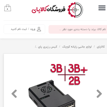
​فروشگاه
کالاپای
۰
حساب کاربری من
تغییر گذر واژه
ورود
/
ثبت نام کنید
سفارشات
خروج از حساب کاربری
کالاپای
لوازم جانبی رایانه کوچک
کیس رزبری پای
کیس رسپبری پای 2 و 3 با قابلیت نصب فن -کد 314