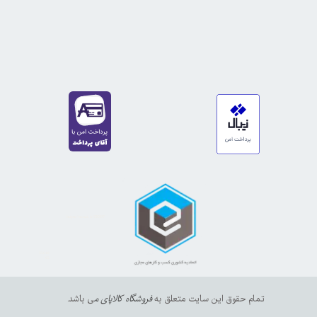
https://sanat.ir/58397
35610
65
تمام حقوق این سایت متعلق به
فروشگاه کالاپای م
ی باشد.