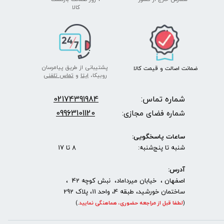
​​​​​​​کالا
پشتیبانی از طریق پیامرسان
ضمانت اصالت
و قیمت​​​​​​​
کالا ​​​​​​​
روبیکا،
ایتا
و
تماس تلفنی
شماره تماس:
2174391984
0
09963101120
شماره فضای مجازی:
ساعات پاسخگویی:
شنبه تا پنج‌شنبه: 8 تا 17
آدرس:
اصفهان ، خیابان میرداماد، نبش کوچه 42 ،
ساختمان خورشید، طبقه 4، واحد 11، پلاک 292
(
لطفا قبل از مراجعه حضوری، هماهنگی نمایید
.
)