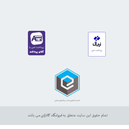
https://sanat.ir/58397
35610
65
تمام حقوق این سایت متعلق به
فروشگاه کالاپای م
ی باشد.