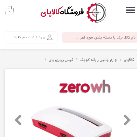
​فروشگاه
کالاپای
۰
حساب کاربری من
تغییر گذر واژه
ورود
/
ثبت نام کنید
سفارشات
خروج از حساب کاربری
کالاپای
لوازم جانبی رایانه کوچک
کیس رزبری پای
کیس رزبری پای زیرو - زیرو wه