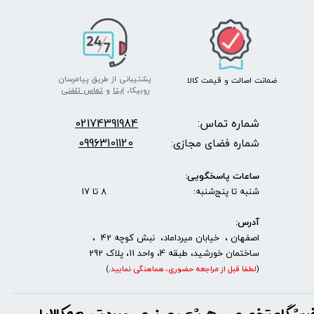
پشتیبانی از طریق پیامرسان
ضمانت اصالت
و قیمت​​​​​​​
کالا ​​​​​​​
روبیکا،
ایتا
و
تماس تلفنی
شماره تماس:
2174391984
0
09963101120
شماره فضای مجازی:
ساعات پاسخگویی:
شنبه تا پنج‌شنبه: 8 تا 17
آدرس:
اصفهان ، خیابان میرداماد، نبش کوچه 42 ،
ساختمان خورشید، طبقه 4، واحد 11، پلاک 292
(
لطفا قبل از مراجعه حضوری، هماهنگی نمایید
.
)