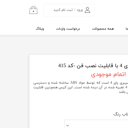
ورود
/
ثبت نام کنید
۰
حساب کاربری من
تغییر گذر واژه
ا
همه محصولات
درخواست واردات
وبلاگ
سفارشات
خروج از حساب
کاربری
کد 415
اتمام موجودی
قاب یا کیس دو رنگ مخصوص برد رسپبری پای 4 است که توسط مواد ABS ساخته شده و دسترسی
همه پورت های اصلی که در رزبری پای 4 تعبیه شده در آن دیده شده است, این کیس همچنین قابلیت
 باشد .
اب رنگ