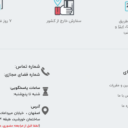
سفارش خارج از کشور
۷ روز ضمانت بازگشت
طریق
ا،
ایتا
و
نی
شماره تما
پای
شماره فضای مجازی:
35610
65
ین و مقررات
ساعات پاسخگویی:
شنبه تا پنج‌شنبه
 با ما
آدرس:
ره ما
اصفهان ، خیابان میرداماد، 
ساختمان خورشید، طبقه 4، واحد 11، پلاک 292
(
لطفا قبل از مراجعه حضوری، ه