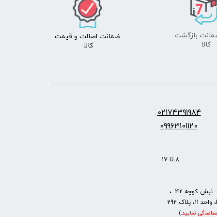
ضمانت اصالت
و قیمت​​​​​​​
​​​​​​​کالا
کالا ​​​​​​​
س:
2174391984
0
09963101120
: 8 تا 17
نبش کوچه 42 ،
ماهنگی نمایید
.
)