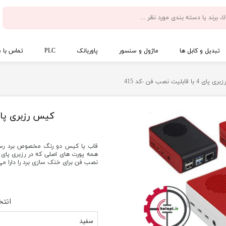
تبدیل و کابل ها
ماژول و سنسور
پاوربانک
PLC
تماس با م
 با قابلیت نصب فن -کد 415
کیس رزبری پای 4 با قابلیت نصب فن -
نصب فن برای خنک سازی برد را دارا می
انتخ
سفید