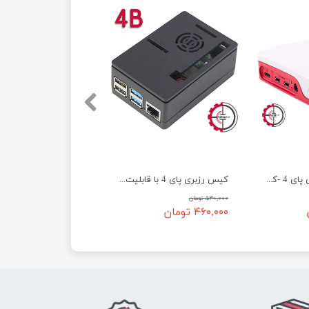
کیس (قاب) رزبری پای 4 -کد 402
کیس رزبری پای 4 با قابلیت نصب فن و نمایشگر 3.5 اینچی - کد 413
۵۳۰,۰۰۰ تومان
۴۶۰,۰۰۰ تومان