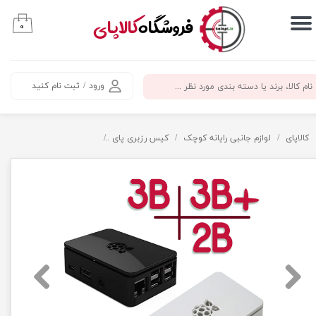
​فروشگاه
کالاپای
۰
حساب کاربری من
تغییر گذر واژه
ورود
/
ثبت نام کنید
سفارشات
خروج از حساب کاربری
کالاپای
لوازم جانبی رایانه کوچک
کیس رزبری پای
کیس (قاب) رزبری پای 3 و 2 -کد 305