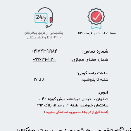
پشتیبانی از طریق پیامرسان
ضمانت اصالت
و قیمت​​​​​​​
کالا ​​​​​​​
روبیکا،
ایتا
و
تماس تلفنی
شماره تماس:
2174391984
0
09963101120
شماره فضای مجازی:
ساعات پاسخگویی:
شنبه تا پنج‌شنبه: 8 تا 17
آدرس:
اصفهان ، خیابان میرداماد، نبش کوچه 42 ،
ساختمان خورشید، طبقه 4، واحد 11، پلاک 292
(
لطفا قبل از مراجعه حضوری، هماهنگی نمایید
.
)
روشگاه تخصصی هوش مصنوعی و برد توسعه کالاپای