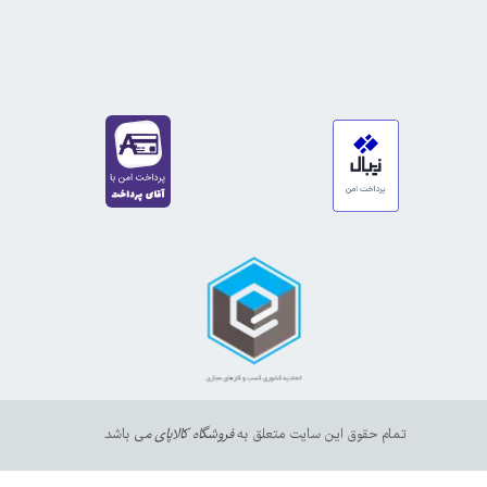
https://sanat.ir/58397
35610
65
تمام حقوق این سایت متعلق به
فروشگاه کالاپای م
ی باشد.