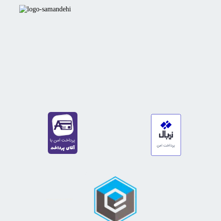
https://sanat.ir/58397