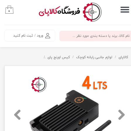
​فروشگاه
کالاپای
۰
حساب کاربری من
تغییر گذر واژه
ورود
/
ثبت نام کنید
سفارشات
خروج از حساب کاربری
کالاپای
لوازم جانبی رایانه کوچک
کیس اورنج پای
کیس اورنج پای 4 LTS - آلومینیومی - کد 452