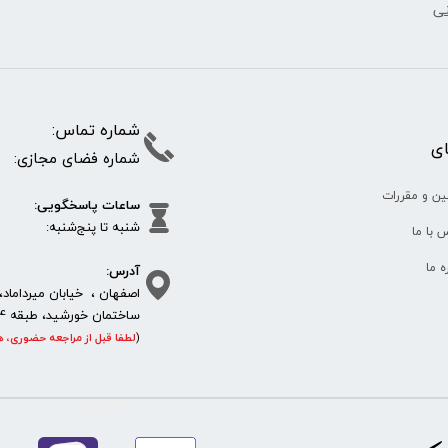
نی
شماره تما
پای
شماره فضای مجازی:
35610
65
ین و مقررات
ساعات پاسخگویی:
شنبه تا پنج‌شنبه
 با ما
آدرس:
ره ما
اصفهان ، خیابان میرداماد، 
ساختمان خورشید، طبقه 4، واحد 11، پلاک 292
(
لطفا قبل از مراجعه حضوری، ه
https://sanat.ir/58397