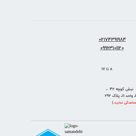
س:
2174391984
0
09963101120
: 8 تا 17
نبش کوچه 42 ،
ماهنگی نمایید
.
)