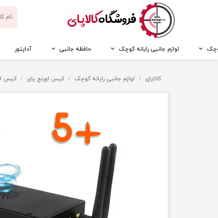
​فروشگاه
کالاپای
کوچک
لوازم جانبی رایانه کوچک
حافظه جانبی
آداپتور
کالاپای
لوازم جانبی رایانه کوچک
کیس اورنج پای
کیس اورنج پای 5 پل