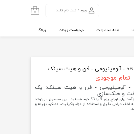
ورود
/
ثبت نام کنید
۰
حساب کاربری من
تغییر گذر واژه
ا
همه محصولات
درخواست واردات
وبلاگ
سفارشات
خروج از حساب
کاربری
اتمام موجودی
کیس اورنج پای 5 و 5B - آلومینیومی - فن و هیت سینک: یک
فظت و خنک‌سازی
اگر به دنبال یک کیس با کیفیت و کارآمد برای اورنج پای 5 یا 5B خود هستید، این محصول می‌تواند
ه لطف طراحی دقیق و استفاده از مواد باکیفیت، عملکرد بهینه و
د.