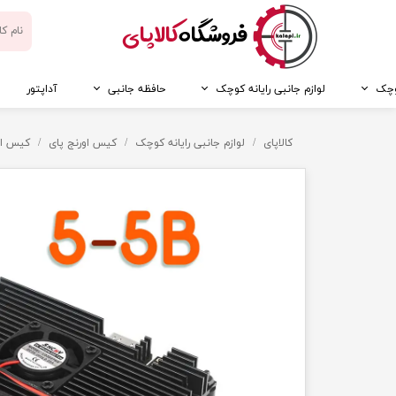
​فروشگاه
کالاپای
کوچک
لوازم جانبی رایانه کوچک
حافظه جانبی
آداپتور
کالاپای
لوازم جانبی رایانه کوچک
کیس اورنج پای
کیس اورنج پای 5 و 5B 