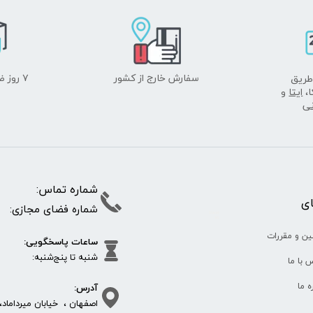
سفارش خارج از کشور
۷ روز ضمانت بازگشت
طریق
ا،
ایتا
و
نی
شماره تما
پای
شماره فضای مجازی:
35610
65
ین و مقررات
ساعات پاسخگویی:
شنبه تا پنج‌شنبه
 با ما
آدرس:
ره ما
اصفهان ، خیابان میرداماد، 