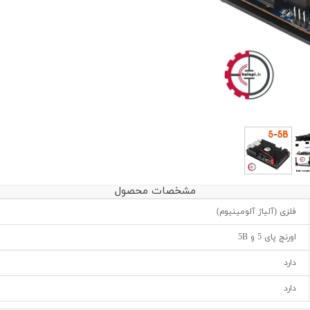
مشخصات محصول
فلزی (آلیاژ آلومینیوم)
اورنج پای 5 و 5B
دارد
دارد