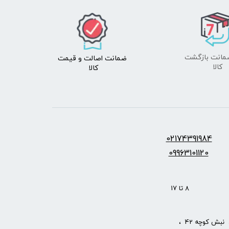
ضمانت اصالت
و قیمت​​​​​​​
​​​​​​​کالا
کالا ​​​​​​​
س:
2174391984
0
09963101120
: 8 تا 17
نبش کوچه 42 ،