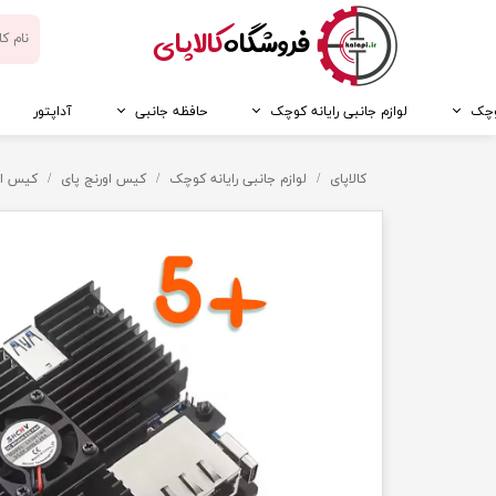
​فروشگاه
کالاپای
کوچک
لوازم جانبی رایانه کوچک
حافظه جانبی
آداپتور
کالاپای
لوازم جانبی رایانه کوچک
کیس اورنج پای
کیس اورنج پای 5 پلا