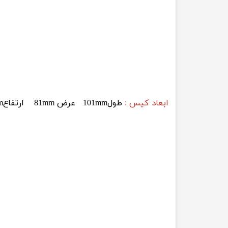
ابعاد کیس :
طول101mm عرض 81mm ارتفاع28mm