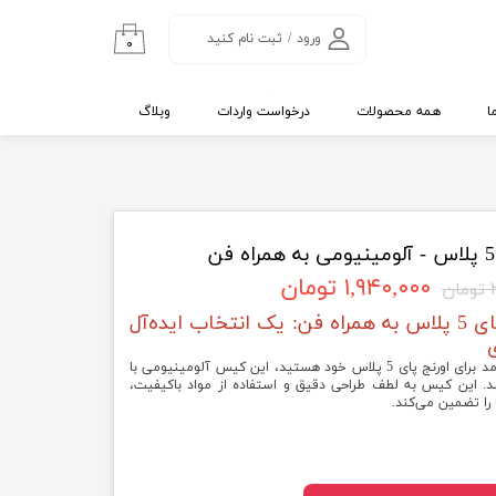
ورود
/
ثبت نام کنید
۰
حساب کاربری من
تغییر گذر واژه
ا
همه محصولات
درخواست واردات
وبلاگ
سفارشات
خروج از حساب
کاربری
۱,۹۴۰,۰۰۰ تومان
ن
کیس آلومینیومی اورنج پای 5 پلاس به همراه فن: یک انتخاب ایده‌آل
اگر به دنبال یک کیس باکیفیت و کارآمد برای اورنج پای 5 پلاس خود هستید، این کیس آلومینیومی با
شد. این کیس به لطف طراحی دقیق و استفاده از مواد باکیفیت،
 را تضمین می‌کند.