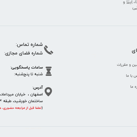
ا،
ایتا
و
نی
شماره تما
پای
شماره فضای مجازی:
35610
65
ین و مقررات
ساعات پاسخگویی:
شنبه تا پنج‌شنبه
 با ما
آدرس:
ره ما
اصفهان ، خیابان میرداماد، 
ساختمان خورشید، طبقه 4، واحد 11، پلاک 292
(
لطفا قبل از مراجعه حضوری، ه
https://sanat.ir/58397