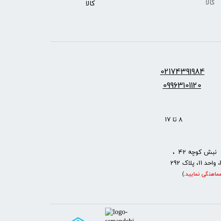
​​​​​​​کالا
کالا ​​​​​​​
س:
2174391984
0
09963101120
: 8 تا 17
نبش کوچه 42 ،
ماهنگی نمایید
.
)