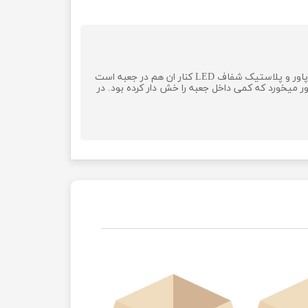
بسیار با کیفیت است تمام جزییات هم داخل جعبه هست فقط حواستون باشه که موقع باز کردن تکه ای گم نشه حتی دکمه پاور و پلاستیک شفاف LED کنار ان هم در جعبه است
 میخورد که کمی داخل جعبه را خش دار کرده بود. در