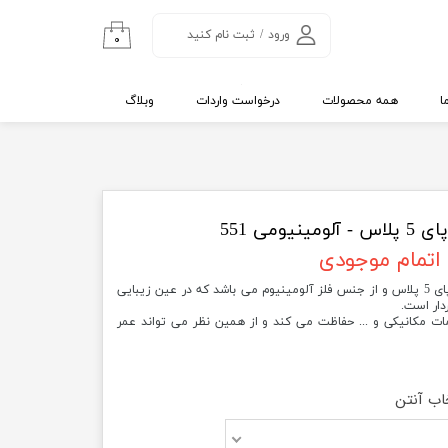
ورود
/
ثبت نام کنید
۰
حساب کاربری من
تغییر گذر واژه
ا
همه محصولات
درخواست واردات
وبلاگ
سفارشات
خروج از حساب
کاربری
نیومی 551
اتمام موجودی
کیس (قاب یا جعبه ) مخصوص اورنج پای 5 پلاس و از جنس فلز آلومینیوم می باشد که در عین زیبایی
دار است.
+ را در برابر صدمات مکانیکی و ... حفاظت می کند و از همین نظر می تواند عمر
اب آنتن