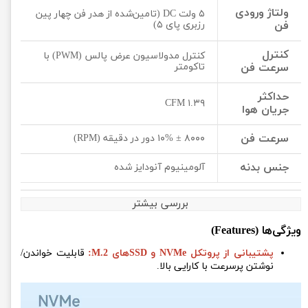
ولتاژ ورودی
۵ ولت DC (تامین‌شده از هدر فن چهار پین
فن
رزبری پای ۵)
کنترل
کنترل مدولاسیون عرض پالس (PWM) با
سرعت فن
تاکومتر
حداکثر
۱.۳۹ CFM
جریان هوا
سرعت فن
۸۰۰۰ ± ۱۰% دور در دقیقه (RPM)
جنس بدنه
آلومینیوم آنودایز شده
بررسی بیشتر
ویژگی‌ها (Features)
پشتیبانی از پروتکل NVMe و SSDهای M.2:
قابلیت خواندن/
نوشتن پرسرعت با کارایی بالا.