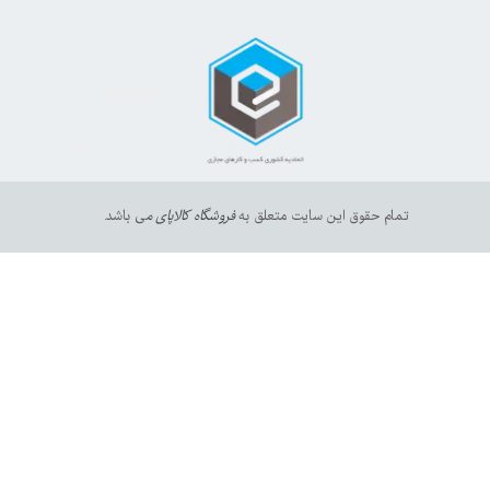
★
★
★
★
★
https://sanat.ir/58397
35610
65
★
★
★
★
★
تمام حقوق این سایت متعلق به
فروشگاه کالاپای م
ی باشد.
★
★
★
★
★