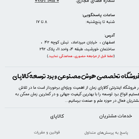
09963101120
شماره فضای مجازی:
ساعات پاسخگویی:
شنبه تا پنج‌شنبه: 8 تا 17
آدرس:
اصفهان ، خیابان میرداماد، نبش کوچه 42 ،
ساختمان خورشید، طبقه 4، واحد 11، پلاک 292
(
لطفا قبل از مراجعه حضوری، هماهنگی نمایید
.
)
روشگاه تخصصی هوش مصنوعی و برد توسعه کالاپای
ر فروشگاه اینترنتی کالاپای زمان از اهمیت ویژه‌ای برخوردار است ما در تلاش
ستیم انواع برد توسعه را با​​​ بهترین کیفیت جهانی و در کمترین زمان ممکن به
شتریان فعال در حوزه علم و صنعت برسانیم...
خدمات مشتریان
​​کالاپای
قوانین و مقررات
پاسخ به پرسش‌های متداول