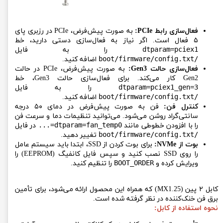
فعال‌سازی رابط PCIe:
به صورت پیش‌فرض، PCIe در رزبری پای
۵ فعال است. اگر نیاز به فعال‌سازی دستی دارید، خط
dtparam=pciex1
را به فایل
/boot/firmware/config.txt
اضافه کنید.
فعال‌سازی حالت Gen3:
به صورت پیش‌فرض، PCIe در حالت
Gen2 کار می‌کند. برای فعال‌سازی حالت Gen3، خط
dtparam=pciex1_gen=3
را به فایل
/boot/firmware/config.txt
اضافه کنید.
کنترل فن:
فن به صورت پیش‌فرض در دمای ۵۰ درجه
سانتی‌گراد روشن می‌شود. می‌توانید تنظیمات دما و سرعت فن
را با افزودن خطوطی مانند
dtparam=fan_temp0=...
در فایل
/boot/firmware/config.txt
تغییر دهید.
بوت از NVMe:
برای بوت کردن از SSD، ابتدا باید سیستم عامل
را روی SSD نصب کنید و سپس فایل کانفیگ (EEPROM) را
ویرایش کرده و
BOOT_ORDER
را تنظیم کنید.
کابل ۲ پین (MX1.25) که همراه این محصول ارائه می‌شود، برای تأمین
برق فن خنک‌کننده در نظر گرفته شده است.
نحوه استفاده از کابل: