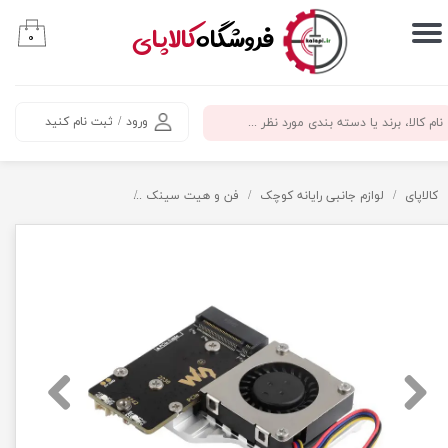
​فروشگاه
کالاپای
۰
حساب کاربری من
تغییر گذر واژه
ورود
/
ثبت نام کنید
سفارشات
خروج از حساب کاربری
کالاپای
لوازم جانبی رایانه کوچک
فن و هیت سینک
هت PCIe به M.2 رزبری پای ۵ به همراه خنک‌کننده Active Cooler