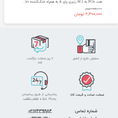
هت PCIe به M.2 رزبری پای ۵ به همراه خنک‌کننده Active Cooler
۲,۴۵۰,۰۰۰ تومان
۲,۳۰۰,۰۰۰ تومان
سفارش خارج از کشور
۷ روز ضمانت بازگشت
​​​​​​​کالا
پشتیبانی از طریق پیامرسان
ضمانت اصالت
و قیمت​​​​​​​
کالا ​​​​​​​
روبیکا،
ایتا
و
تماس تلفنی
شماره تماس:
2174391984
0