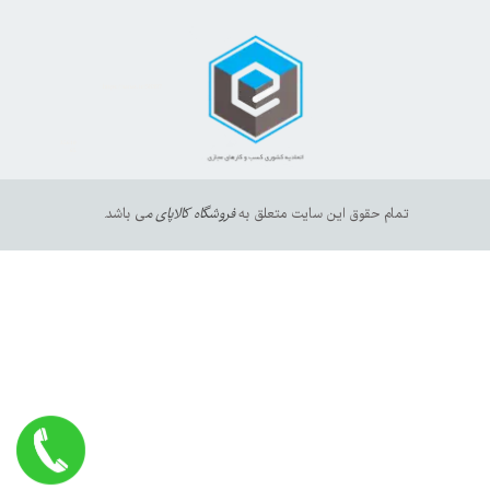
https://sanat.ir/58397
35610
65
تمام حقوق این سایت متعلق به
فروشگاه کالاپای م
ی باشد.