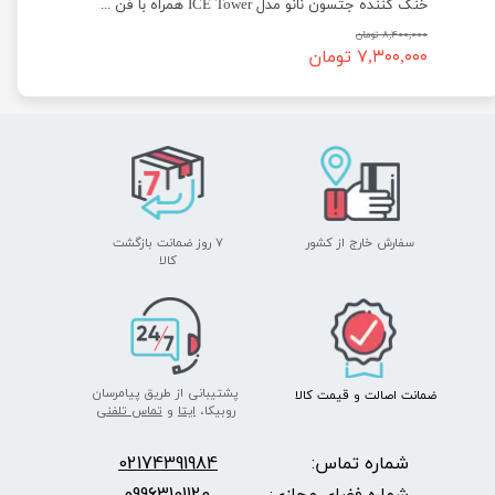
خنک کننده جتسون نانو مدل ICE Tower همراه با فن PWM
۸,۴۰۰,۰۰۰ تومان
۷,۳۰۰,۰۰۰ تومان
سفارش خارج از کشور
۷ روز ضمانت بازگشت
​​​​​​​کالا
پشتیبانی از طریق پیامرسان
ضمانت اصالت
و قیمت​​​​​​​
کالا ​​​​​​​
روبیکا،
ایتا
و
تماس تلفنی
شماره تماس:
2174391984
0
09963101120
شماره فضای مجازی: