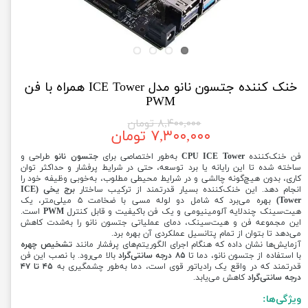
خنک کننده جتسون نانو مدل ICE Tower همراه با فن
PWM
۸,۴۰۰,۰۰۰ تومان
۷,۳۰۰,۰۰۰ تومان
فن خنک‌کننده
CPU ICE Tower
به‌طور اختصاصی برای
جتسون نانو
طراحی و
ساخته شده تا این رایانه یا برد توسعه، حتی در شرایط پرفشار و حداکثر توان
کاری، بدون هیچ‌گونه چالشی و در شرایط محیطی مطلوب، به‌خوبی وظیفه خود را
انجام دهد. این خنک‌کننده بسیار قدرتمند از ترکیب ساختار
برج یخی (ICE
Tower)
بهره می‌برد که شامل دو لوله مسی با ضخامت ۵ میلی‌متر، یک
هیت‌سینک چندلایه آلومینیومی و یک فن باکیفیت و قابل کنترل
PWM
است.
این مجموعه فن و هیت‌سینک، دمای عملیاتی جتسون نانو را به‌شدت کاهش
می‌دهد تا بتوان از تمام پتانسیل عملکردی آن بهره برد.
آزمایش‌ها نشان داده که هنگام اجرای الگوریتم‌های پرفشار مانند
تشخیص چهره
با استفاده از جتسون نانو، دما تا
۸۵ درجه سانتی‌گراد
بالا می‌رود. با نصب این فن
قدرتمند که در واقع یک رادیاتور قوی است، دما به‌طور چشمگیری به
۴۵ تا ۴۷
درجه سانتی‌گراد
کاهش می‌یابد.
ویژگی‌ها: