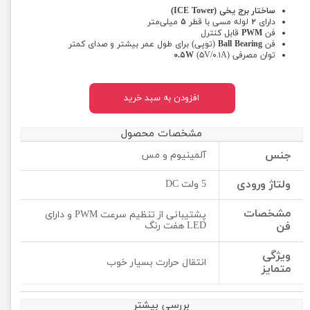
ساختار برج یخی (ICE Tower)
دارای
۲
لوله مسی با قطر
۵
میلی‌متر
فن
PWM
قابل کنترل
فن
Ball Bearing
(توپی) برای طول عمر بیشتر و صدای کمتر
توان مصرفی
(۵V/۰.۱A)
۰.۵W
افزودن به سبد خرید
مشخصات محصول
جنس
آلمینیوم و مس
ولتاژ ورودی
5 ولت DC
مشخصات
پشتیبانی از تنظیم سرعت PWM و دارای
فن
LED هفت رنگ
ویژگی
انتقال حرارت بسیار خوب
متمایز
بررسی بیشتر