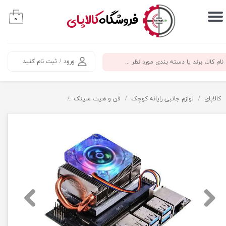
​فروشگاه
کالاپای
۰
حساب کاربری من
تغییر گذر واژه
ورود
/
ثبت نام کنید
سفارشات
خروج از حساب کاربری
کالاپای
لوازم جانبی رایانه کوچک
فن و هیت سینک
خنک کننده جتسون نانو مدل ICE Tower همراه ب