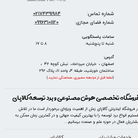
شماره تماس:
2174391984
0
09963101120
شماره فضای مجازی:
ساعات پاسخگویی:
شنبه تا پنج‌شنبه: 8 تا 17
آدرس:
اصفهان ، خیابان میرداماد، نبش کوچه 42 ،
ساختمان خورشید، طبقه 4، واحد 11، پلاک 292
(
لطفا قبل از مراجعه حضوری، هماهنگی نمایید
.
)
روشگاه تخصصی هوش مصنوعی و برد توسعه کالاپای
ر فروشگاه اینترنتی کالاپای زمان از اهمیت ویژه‌ای برخوردار است ما در تلاش
ستیم انواع برد توسعه را با​​​ بهترین کیفیت جهانی و در کمترین زمان ممکن به
شتریان فعال در حوزه علم و صنعت برسانیم...
خدمات مشتریان
​​کالاپای