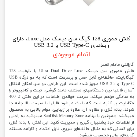
فلش مموری 128 گیگ سن دیسک مدل Luxe، دارای
رابط‌های USB Type-C و USB 3.2
اتمام موجودی
گارانتی مادام العمر
فلش مموری سن دیسک Ultra Dual Drive Luxe با ظرفیت 128
گیگابایت، حافظه‌ای قابل حمل و پرسرعت است که به دو درگاه USB
Type-C و USB 3.2 مجهز شده است. این طراحی دو سر، امکان انتقال
آسان فایلها بین دستگاههای مختلف مانند گوشی، تبلت و کامپیوتر را
به سادگی فراهم میکند. سرعت خواندن اطلاعات در این فلش تا 400
مگابایت بر ثانیه است که باعث میشود فایلها با سرعت بالا جابه جا
شوند. بدنه فلزی و مقاوم آن، علاوه بر زیبایی، دوام بالایی به محصول
میبخشد. همچنین با برنامه SanDisk Memory Zone میتوانید به راحتی
از اطلاعات خود پشتیبان گیری و مدیریت کنید. این فلش با بدنه فلزی
برای کسانی که به دنبال حافظه‌ای سریع، قابل اعتماد و کارآمد هستند
گزینه‌ای عالی محسوب میشود.