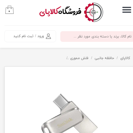
​فروشگاه
کالاپای
۰
حساب کاربری من
تغییر گذر واژه
ورود
/
ثبت نام کنید
سفارشات
خروج از حساب کاربری
کالاپای
حافظه جانبی
فلش مموری
فلش مموری 128 گیگ سن دیسک مدل Luxe، دارای رابط‌های USB Type-C و USB 3.2