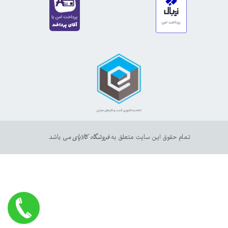
https://sanat.ir/58397
35610
65
تمام حقوق این سایت متعلق به
فروشگاه کالاپای م
ی باشد.