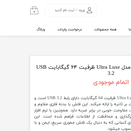
ورود
/
ثبت نام کنید
۰
حساب کاربری من
تغییر گذر واژه
ا
همه محصولات
درخواست واردات
وبلاگ
سفارشات
خروج از حساب
کاربری
فلش مموری سن دیسک مدل Ultra Luxe ظرفیت ۶۴ گیگابایت USB
3.2
اتمام موجودی
فلش مموری سن دیسک مدل Ultra Luxe ظرفیت 64 گیگابایت دارای رابط USB 3.2 است و
 داده تا 300 مگابایت بر ثانیه را ارائه میکند. این فلش با بدنه فلزی مقاوم و
مقاومت خوبی در برابر ضربه دارد. همچنین با نرم افزار
SanDisk  امکان رمزگذاری و محافظت از اطلاعات فراهم شده است. این
 کسانی که به دنبال یک فلش مموری سریع، ایمن و با
حسوب میشود.