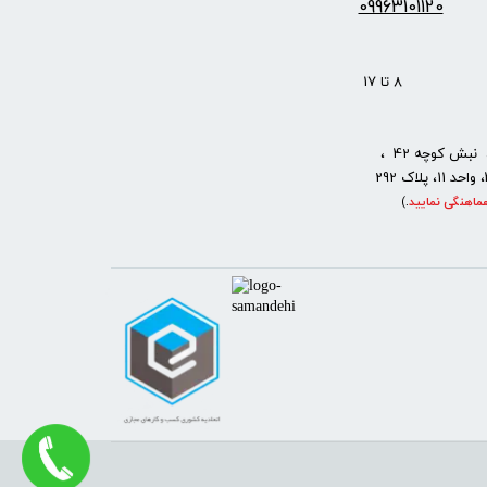
09963101120
: 8 تا 17
نبش کوچه 42 ،
ماهنگی نمایید
.
)