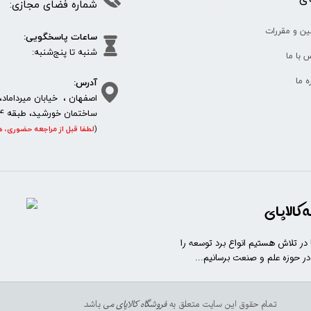
شماره فضای مجازی:
35610
65
ین و مقررات
ساعات پاسخگویی:
شنبه تا پنج‌شنبه
 با ما
آدرس:
ره ما
اصفهان ، خیابان میرداماد، 
ساختمان خورشید، طبقه 4، واحد 11، پلاک 292
(
لطفا قبل از مراجعه حضوری، ه
https://sanat.ir/58397
کالاپای
ا در تلاش هستیم انواع برد توسعه را
 در حوزه علم و صنعت برسانیم...
تمام حقوق این سایت متعلق به
فروشگاه کالاپای م
ی باشد.