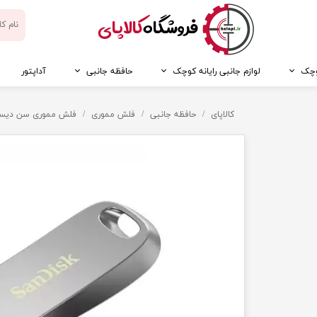
​فروشگاه
کالاپای
کوچک
لوازم جانبی رایانه کوچک
حافظه جانبی
آداپتور
کالاپای
حافظه جانبی
فلش مموری
فلش مموری سن دیسک مدل Ultra Luxe ظرفیت ۶۴