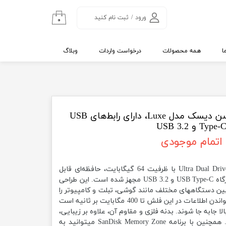
ورود
/
ثبت نام کنید
۰
حساب کاربری من
تغییر گذر واژه
ا
همه محصولات
درخواست واردات
وبلاگ
سفارشات
خروج از حساب
کاربری
فلش مموری 64 گیگ سن دیسک مدل Luxe، دارای رابط‌های USB
Type- و USB 3.2
اتمام موجودی
فلش مموری سن دیسک Ultra Dual Drive Luxe با ظرفیت 64 گیگابایت، حافظه‌ای قابل
حمل و پرسرعت است که به دو درگاه USB Type-C و USB 3.2 مجهز شده است. این طراحی
 بین دستگاههای مختلف مانند گوشی، تبلت و کامپیوتر را
به سادگی فراهم میکند. سرعت خواندن اطلاعات در این فلش تا 400 مگابایت بر ثانیه است
ا جابه جا شوند. بدنه فلزی و مقاوم آن، علاوه بر زیبایی،
دوام بالایی به محصول میبخشد. همچنین با برنامه SanDisk Memory Zone میتوانید به