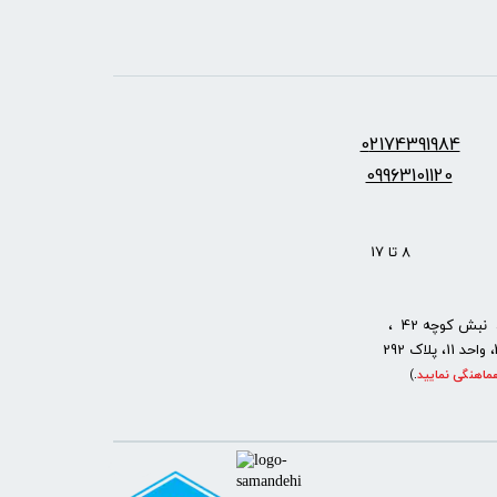
س:
2174391984
0
09963101120
: 8 تا 17
نبش کوچه 42 ،
ماهنگی نمایید
.
)