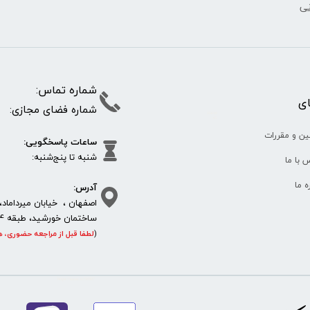
نی
شماره تما
پای
شماره فضای مجازی:
35610
65
ین و مقررات
ساعات پاسخگویی:
شنبه تا پنج‌شنبه
 با ما
آدرس:
ره ما
اصفهان ، خیابان میرداماد، 
ساختمان خورشید، طبقه 4، واحد 11، پلاک 292
(
لطفا قبل از مراجعه حضوری، ه
https://sanat.ir/58397