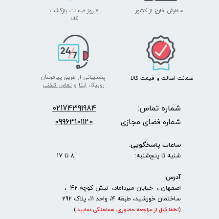
سفارش خارج از کشور
۷ روز ضمانت بازگشت
​​​​​​​کالا
پشتیبانی از طریق پیامرسان
ضمانت اصالت
و قیمت​​​​​​​
کالا ​​​​​​​
روبیکا،
ایتا
و
تماس تلفنی
شماره تماس:
2174391984
0
09963101120
شماره فضای مجازی:
ساعات پاسخگویی:
شنبه تا پنج‌شنبه: 8 تا 17
آدرس:
اصفهان ، خیابان میرداماد، نبش کوچه 42 ،
ساختمان خورشید، طبقه 4، واحد 11، پلاک 292
(
لطفا قبل از مراجعه حضوری، هماهنگی نمایید
.
)