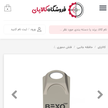
​فروشگاه
کالاپای
۰
حساب کاربری من
تغییر گذر واژه
ورود
/
ثبت نام کنید
سفارشات
خروج از حساب کاربری
کالاپای
حافظه جانبی
فلش مموری
فلش مموری 64 گیگابایت بکسو مدل B-317