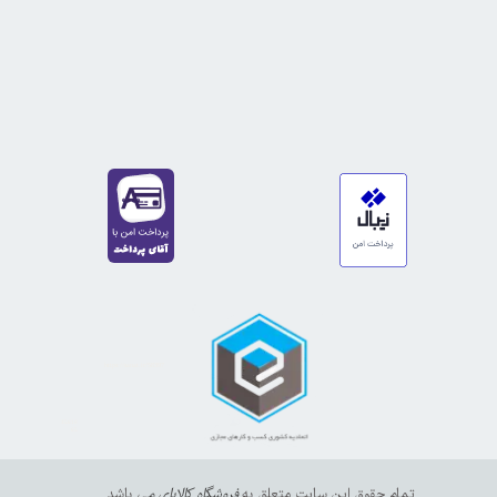
https://sanat.ir/58397
35610
65
تمام حقوق این سایت متعلق به
فروشگاه کالاپای م
ی باشد.