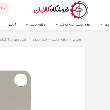
​فروشگاه
کالاپای
کوچک
لوازم جانبی رایانه کوچک
حافظه جانبی
آداپتور
کالاپای
حافظه جانبی
فلش مموری
فلش مموری 32 گیگابایت بکسو مدل B-303