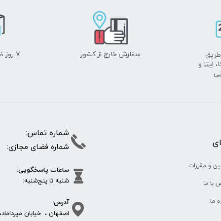
سفارش خارج از کشور
۷ روز ضمانت بازگشت
طریق
ا،
ایتا
و
نی
شماره تما
پای
شماره فضای مجازی:
35610
65
ین و مقررات
ساعات پاسخگویی:
شنبه تا پنج‌شنبه
 با ما
آدرس:
ره ما
اصفهان ، خیابان میرداماد، 