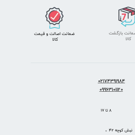
ضمانت اصالت
و قیمت​​​​​​​
​​​​​​​کالا
کالا ​​​​​​​
س:
2174391984
0
09963101120
: 8 تا 17
نبش کوچه 42 ،