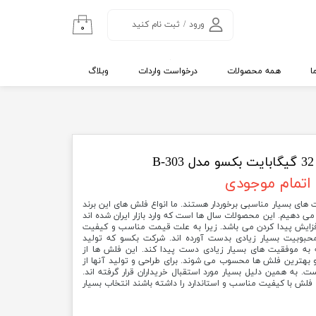
ورود
/
ثبت نام کنید
۰
حساب کاربری من
تغییر گذر واژه
ا
همه محصولات
درخواست واردات
وبلاگ
سفارشات
خروج از حساب
کاربری
B
اتمام موجودی
ای بکسو (Bexo) از قیمت های بسیار مناسبی برخوردار هستند. ما انواع فلش های این برند
ار می دهیم. این محصولات سال ها است که وارد بازار ایران شده اند
زایش پیدا کردن می باشد. زیرا به علت قیمت مناسب و کیفیت
د محبوبیت بسیار زیادی بدست آورده اند. شرکت بکسو که تولید
به موفقیت های بسیار زیادی دست پیدا کند. این فلش ها از
 بهترین فلش ها محسوب می شوند. برای طراحی و تولید آنها از
ت. به همین دلیل بسیار مورد استقبال خریداران قرار گرفته اند.
فلش با کیفیت مناسب و استاندارد را داشته باشند انتخاب بسیار