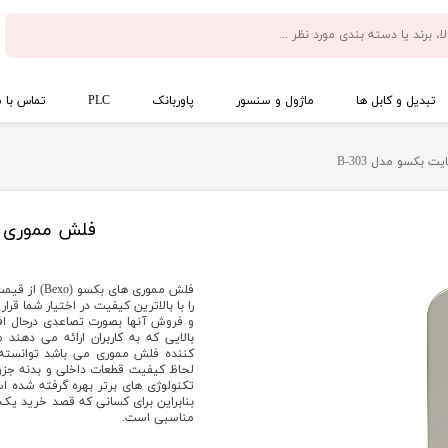
تبدیل و کابل ها
ماژول و سنسور
پاوربانک
PLC
تماس با م
فلش مموری 32 گیگابایت بکسو مدل -303
فلش مموری ه
را با بالاترین کیفیت در اختیار شما قر
و فروش آنها بصورت تصاعدی درحال اف
بالایی که به کاربران ارائه می دهن
کننده فلش مموری می باشد توانسته 
لحاظ کیفیت قطعات داخلی و بدنه جزو
تکنولوژی های برتر بهره گرفته شده اس
بنابراین برای کسانی که قصد خرید یک 
مناسبی است.