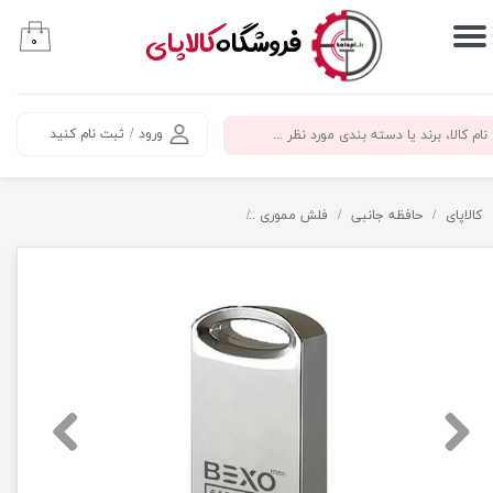
​فروشگاه
کالاپای
۰
حساب کاربری من
تغییر گذر واژه
ورود
/
ثبت نام کنید
سفارشات
خروج از حساب کاربری
کالاپای
حافظه جانبی
فلش مموری
فلش مموری 64 گیگابایت بکسو مدل B-302