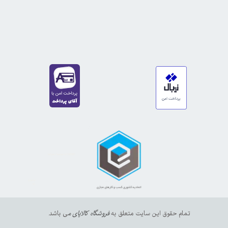
https://sanat.ir/58397
35610
65
تمام حقوق این سایت متعلق به
فروشگاه کالاپای م
ی باشد.