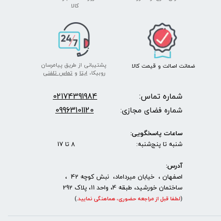
​​​​​​​کالا
پشتیبانی از طریق پیامرسان
ضمانت اصالت
و قیمت​​​​​​​
کالا ​​​​​​​
روبیکا،
ایتا
و
تماس تلفنی
شماره تماس:
2174391984
0
09963101120
شماره فضای مجازی:
ساعات پاسخگویی:
شنبه تا پنج‌شنبه: 8 تا 17
آدرس:
اصفهان ، خیابان میرداماد، نبش کوچه 42 ،
ساختمان خورشید، طبقه 4، واحد 11، پلاک 292
(
لطفا قبل از مراجعه حضوری، هماهنگی نمایید
.
)