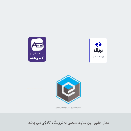
https://sanat.ir/58397
35610
65
تمام حقوق این سایت متعلق به
فروشگاه کالاپای م
ی باشد.