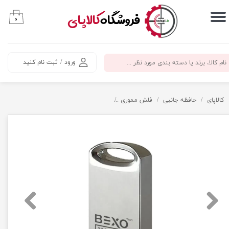
​فروشگاه
کالاپای
۰
حساب کاربری من
تغییر گذر واژه
ورود
/
ثبت نام کنید
سفارشات
خروج از حساب کاربری
کالاپای
حافظه جانبی
فلش مموری
فلش مموری 32 گیگابایت بکسو مدل B-302