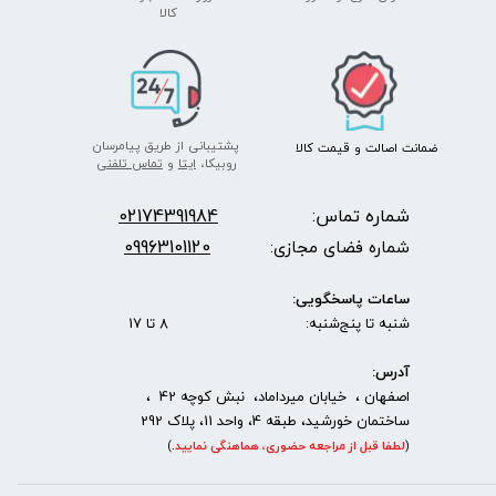
​​​​​​​کالا
پشتیبانی از طریق پیامرسان
ضمانت اصالت
و قیمت​​​​​​​
کالا ​​​​​​​
روبیکا،
ایتا
و
تماس تلفنی
شماره تماس:
2174391984
0
09963101120
شماره فضای مجازی:
ساعات پاسخگویی:
شنبه تا پنج‌شنبه: 8 تا 17
آدرس:
اصفهان ، خیابان میرداماد، نبش کوچه 42 ،
ساختمان خورشید، طبقه 4، واحد 11، پلاک 292
(
لطفا قبل از مراجعه حضوری، هماهنگی نمایید
.
)