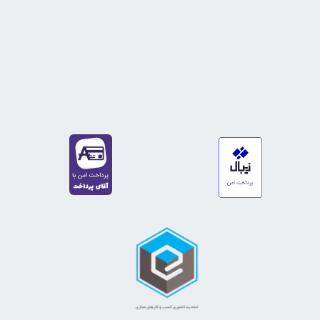
https://sanat.ir/58397
35610
65