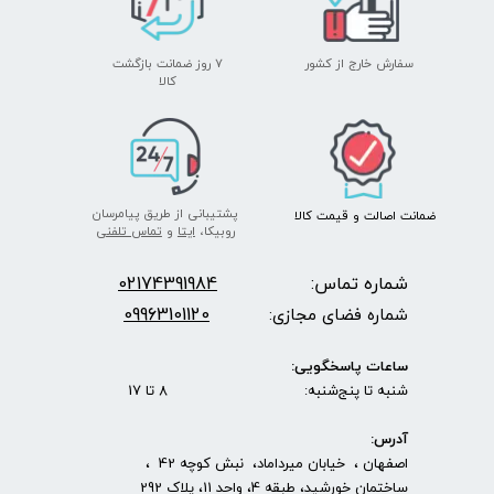
سفارش خارج از کشور
۷ روز ضمانت بازگشت
​​​​​​​کالا
پشتیبانی از طریق پیامرسان
ضمانت اصالت
و قیمت​​​​​​​
کالا ​​​​​​​
روبیکا،
ایتا
و
تماس تلفنی
شماره تماس:
2174391984
0
09963101120
شماره فضای مجازی:
ساعات پاسخگویی:
شنبه تا پنج‌شنبه: 8 تا 17
آدرس:
اصفهان ، خیابان میرداماد، نبش کوچه 42 ،
ساختمان خورشید، طبقه 4، واحد 11، پلاک 292