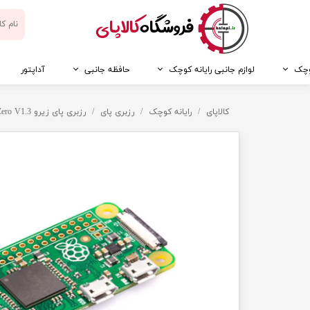
​فروشگاه
کالاپای
کوچک
لوازم جانبی رایانه کوچک
حافظه جانبی
آداپتور
کالاپای
رایانه کوچک
رزبری پای
رزبری پای زیرو Raspberry Pi Zero V1.3