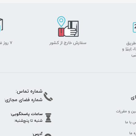
سفارش خارج از کشور
۷ روز ضمانت بازگشت
طریق
ا،
ایتا
و
نی
شماره تما
پای
شماره فضای مجازی:
35610
65
ین و مقررات
ساعات پاسخگویی:
شنبه تا پنج‌شنبه
 با ما
آدرس:
ره ما