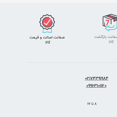
ضمانت اصالت
و قیمت​​​​​​​
​​​​​​​کالا
کالا ​​​​​​​
س:
2174391984
0
09963101120
: 8 تا 17