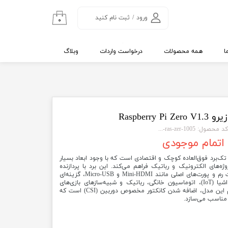
ورود
/
ثبت نام کنید
۰
حساب کاربری من
تغییر گذر واژه
ا
همه محصولات
درخواست واردات
وبلاگ
سفارشات
خروج از حساب
کاربری
Raspberry Pi
کد محصول: 1005-ras-zer-...
اتمام موجودی
و V1.3 یک کامپیوتر تک‌برد فوق‌العاده کوچک و اقتصادی است که با وجود ابعاد بسیار
ژه‌های الکترونیک و رباتیک فراهم می‌کند. این برد با پردازنده
تک‌هسته‌ای ۱ گیگاهرتزی، ۵۱۲ مگابایت رم و پورت‌های اصلی مانند Mini-HDMI و Micro-USB، گزینه‌ای
ایده‌آل برای علاقه‌مندان به اینترنت اشیا (IoT)، اتوماسیون خانگی، رباتیک و شبیه‌سازهای بازی‌های
کلاسیک است. یکی از ویژگی‌های مهم این مدل، اضافه شدن کانکتور مخصوص دوربین (CSI) است که
ز مناسب می‌سازد.