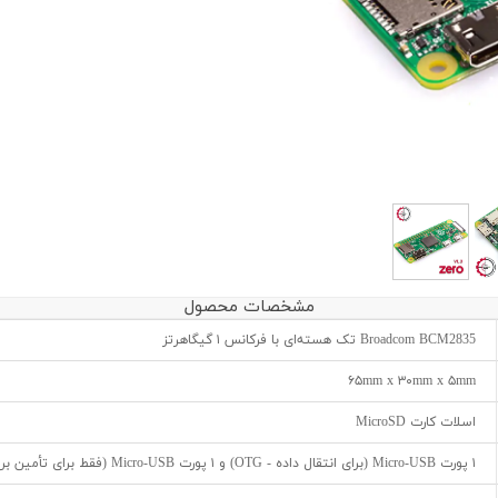
مشخصات محصول
Broadcom BCM2835 تک هسته‌ای با فرکانس ۱ گیگاهرتز
۶۵mm x ۳۰mm x ۵mm
اسلات کارت MicroSD
۱ پورت Micro-USB (برای انتقال داده - OTG) و ۱ پورت Micro-USB (فقط برای تأمین برق)