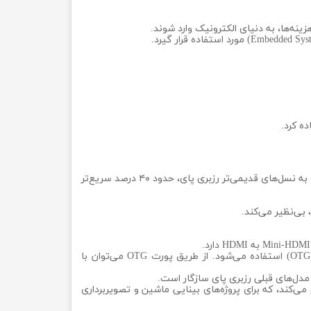
ینه‌ها، به دنیای الکترونیک وارد شوند.
پردازنده تک‌هسته‌ای Broadcom BCM2835 با فرکانس ۱ گیگاهرتز. این پردازنده با وجود تک‌هسته‌ای بودن، نسبت به نسل‌های قدیمی‌تر رزبری پای، حدود ۴۰ درصد سریع‌تر
دو پورت Micro-USB وجود دارد که یکی برای تأمین برق (POWER) و دیگری برای انتقال داده (OTG) استفاده می‌شود. از طریق پورت OTG می‌توان با
 را فراهم می‌کند، که برای پروژه‌های بینایی ماشین و تصویربرداری