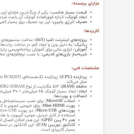
مزایای برجسته:
قیمت بسیار مناسب:
یکی از بزرگ‌ترین مزایای این 
ابعاد کوچک:
اندازه فوق‌العاده کوچک آن باعث شده تا در پروژه‌ها
مصرف انرژی پایین:
این برد مصرف برق بسیار کمی دا
کاربردها:
پروژه‌های اینترنت اشیا (IoT):
ساخت سنسورهای هو
رباتیک:
به دلیل وزن و ابعاد کم، در ساخت ربات‌ه
آموزش:
ابزاری عالی برای آموزش برنامه‌نویسی پایت
شبیه‌ساز بازی‌های قدیمی:
با نصب نرم‌افزارهای مخصوص مانند RetroPie، می‌توان از آن به عنوا
مشخصات فنی:
پردازنده (CPU):
عمل می‌کند.
حافظه (RAM):
۵۱۲ مگابایت از نوع LPDDR2 SDRAM، که برای اجرای سیستم‌عامل‌های سبک و پروژه‌های کم‌حجم کافی است.
ابعاد:
ابعاد بسیار کوچک ۶۵ میلی‌متر × ۳۰ میلی‌متر × ۵ میلی‌متر و وزن تنها ۹ گرم، آن را برای پروژه‌هایی که فضای محدود دارند، بی‌نظیر می‌کند.
اتصالات و پورت‌ها:
اسلات MicroSD:
برای نصب سیستم‌عامل و ذ
پورت Mini-HDMI:
برای خروجی تصویر با کیفیت 1080p. برای اتصال به مانیتورها و تلویزیون‌های استاندارد نیاز به تبدی
پورت‌های Micro-USB:
استفاده از کابل تبدیل، موس، کیبورد، یا هاب USB را به برد متصل ک
هدر ۴۰ پین GPIO:
این هدر امکان اتصال انواع سنسورها، موتورها و بر
کانکتور دوربین (CSI):
بسیار کاربردی است.