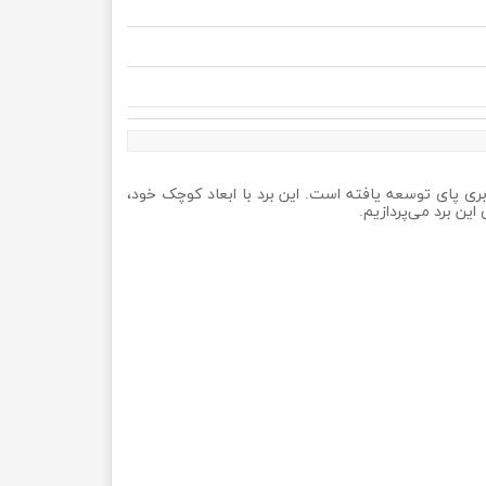
مپیوترهای تک‌برد (SBC) در جهان است که توسط بنیاد رزبری پای توسعه یافته است. این برد با ابعاد کوچک خود،