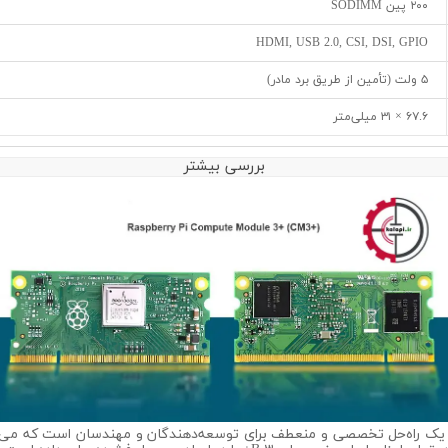
۲۰۰ پین SODIMM
HDMI, USB 2.0, CSI, DSI, GPIO
۵ ولت (تأمین از طریق برد مادر)
۶۷.۶ × ۳۱ میلی‌متر
بررسی بیشتر
 رزبری پای ۳+ با حافظه ۳۲ گیگابایتی، یک راه‌حل تخصصی و منعطف برای توسعه‌دهندگان و مهندس