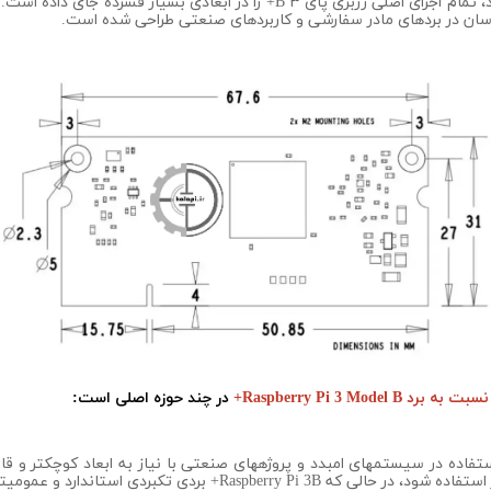
کار گیرند. این ماژول که بر روی یک برد SO-DIMM قرار دارد، تمام اجزای اصلی رزبری
در چند حوزه اصلی است:
ستفاده در سیستمهای امبدد و پروژههای صنعتی با نیاز به ابعاد کوچکتر و ق
بردی تکبردی استاندارد و عمومیتر است[پیشین].