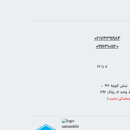
س:
2174391984
0
09963101120
: 8 تا 17
نبش کوچه 42 ،
ماهنگی نمایید
.
)