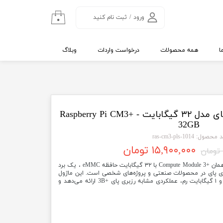
ورود
/
ثبت نام کنید
۰
حساب کاربری من
تغییر گذر واژه
ا
همه محصولات
درخواست واردات
وبلاگ
سفارشات
خروج از حساب
کاربری
ماژول CM3 پلاس رزبری پای مدل ۳۲ گیگابایت - Raspberry Pi CM3+
32GB
محصول: 1014-ras-cm3-pls
۱۵,۹۰۰,۰۰۰ تومان
ماژول محاسباتی رزبری پای +CM3 یا همان +Compute Module 3 با ۳۲ گیگابایت حافظه eMMC ، یک برد
بری پای در محصولات صنعتی و پروژه‌های شخصی است. این ماژول
با پردازنده چهار هسته‌ای ۱.۲ گیگاهرتز و ۱ گیگابایت رم، عملکردی مشابه رزبری پای +3B ارائه می‌دهد و