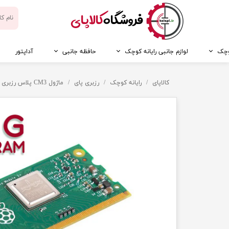
​فروشگاه
کالاپای
کوچک
لوازم جانبی رایانه کوچک
حافظه جانبی
آداپتور
کالاپای
رایانه کوچک
رزبری پای
ماژول CM3 پلاس رزبری پای مدل ۳۲ گیگابایت - Raspberry Pi CM3+ 32GB