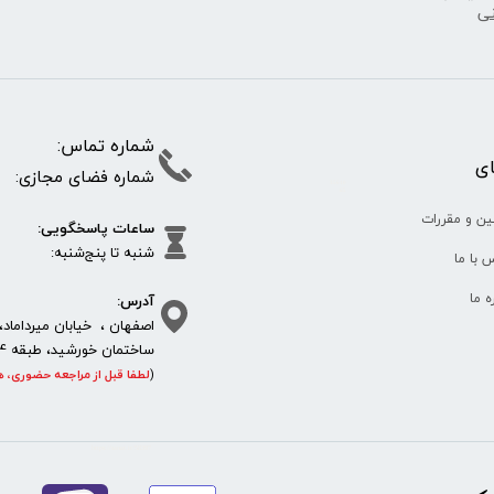
★
★
★
نی
شماره تما
پای
شماره فضای مجازی:
★
★
★
★
★
35610
65
ین و مقررات
ساعات پاسخگویی:
شنبه تا پنج‌شنبه
 با ما
آدرس:
ره ما
اصفهان ، خیابان میرداماد، 
ساختمان خورشید، طبقه 4، واحد 11، پلاک 292
(
لطفا قبل از مراجعه حضوری، ه
https://sanat.ir/58397