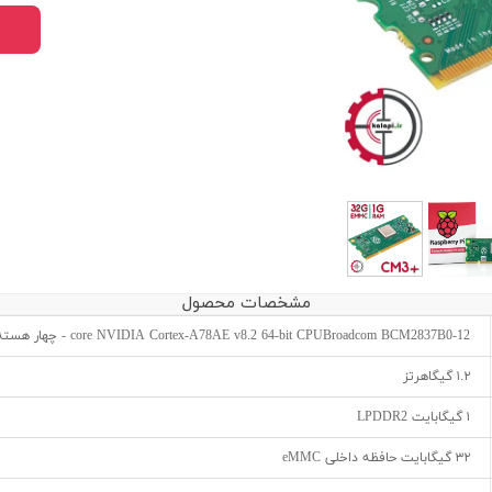
مشخصات محصول
12-core NVIDIA Cortex-A78AE v8.2 64-bit CPUBroadcom BCM2837B0 - چهار هسته‌ای ARM Cortex-A53
۱.۲ گیگاهرتز
۱ گیگابایت LPDDR2
۳۲ گیگابایت حافظه داخلی eMMC