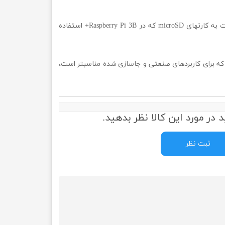
CM3+ معمولاً با حافظه ذخیرهسازی داخلی eMMC (مثل مدل 32 گیگابایت) ارائه میشود که دسترسی سریعتر و پایدارتر نسبت به کارتهای microSD که در Raspberry Pi 3B+ استفاده
د که برای کاربردهای صنعتی و جاسازی شده مناسبتر است،
 در مورد این کالا نظر بدهید.
ثبت نظر