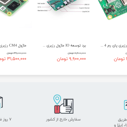
ماژول CM4 رزبری پای رم 4 مدل Raspberry Pi Compute Module CM4104032
برد توسعه IO ماژول رزبری 4 Raspberry PI CM4 IO Board
۱۱,۲۰۰,۰۰۰ تومان
۳۹,۰۰۰,۰۰۰ تومان
۹,۹۰۰,۰۰۰ تومان
۳۱,۵۰۰,۰۰۰ تومان
سفارش خارج از کشور
۷ روز ضمانت بازگشت
طریق
ا،
ایتا
و