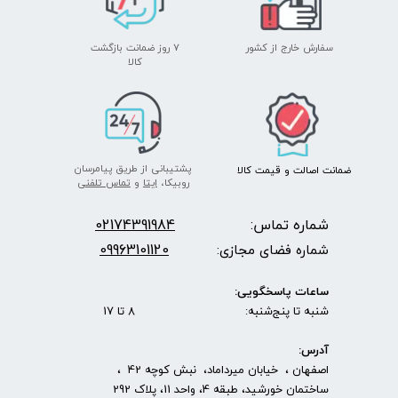
سفارش خارج از کشور
۷ روز ضمانت بازگشت
​​​​​​​کالا
★
★
پشتیبانی از طریق پیامرسان
ضمانت اصالت
و قیمت​​​​​​​
کالا ​​​​​​​
روبیکا،
ایتا
و
تماس تلفنی
شماره تماس:
2174391984
0
09963101120
شماره فضای مجازی:
ساعات پاسخگویی:
شنبه تا پنج‌شنبه: 8 تا 17
آدرس:
اصفهان ، خیابان میرداماد، نبش کوچه 42 ،
ساختمان خورشید، طبقه 4، واحد 11، پلاک 292