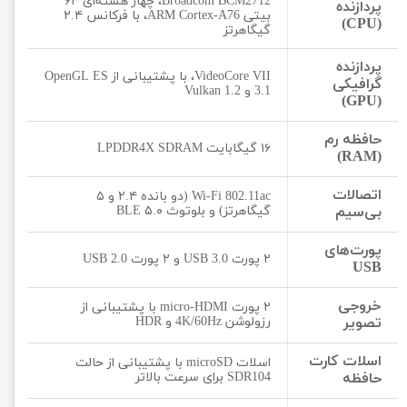
Broadcom BCM2712، چهار هسته‌ای ۶۴
پردازنده
بیتی ARM Cortex-A76، با فرکانس ۲.۴
(CPU)
گیگاهرتز
پردازنده
VideoCore VII، با پشتیبانی از OpenGL ES
گرافیکی
3.1 و Vulkan 1.2
(GPU)
حافظه رم
۱۶ گیگابایت LPDDR4X SDRAM
(RAM)
اتصالات
Wi-Fi 802.11ac (دو بانده ۲.۴ و ۵
بی‌سیم
گیگاهرتز) و بلوتوث ۵.۰ BLE
پورت‌های
۲ پورت USB 3.0 و ۲ پورت USB 2.0
USB
خروجی
۲ پورت micro-HDMI با پشتیبانی از
تصویر
رزولوشن 4K/60Hz و HDR
اسلات کارت
اسلات microSD با پشتیبانی از حالت
حافظه
SDR104 برای سرعت بالاتر