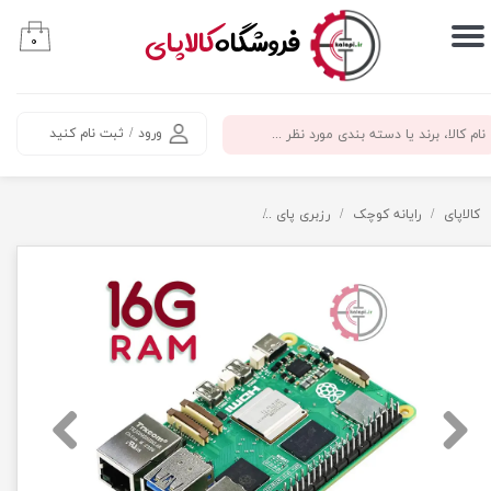
​فروشگاه
کالاپای
۰
حساب کاربری من
تغییر گذر واژه
ورود
/
ثبت نام کنید
سفارشات
خروج از حساب کاربری
کالاپای
رایانه کوچک
رزبری پای
رزبری پای 5 رم 16 گیگابایت Raspberry Pi 5 16GB