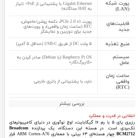
پورت شبکه
Gigabit Ethernet با پشتیبانی از PoE+ (نیاز
(LAN)
به HAT جداگانه)
پورت PCIe 2.0 x1، دکمه روشن/خاموش،
قابلیت‌های
RTC (ساعت زمان واقعی)، و پورت‌های
جدید
جدید برای دوربین و نمایشگر
منبع تغذیه
۵ ولت DC از طریق USB-C (حداقل ۵ آمپر)
سیستم
Raspberry Pi OS (با Debian) صادر کردن به
عامل
«کاربرگ‌نگار»
ساعت زمان
واقعی
دارد، با پشتیبانی از باتری خارجی
(RTC)
بررسی بیشتر
انقلابی در قدرت و عملکرد
رزبری پای ۵ با رم ۱۶ گیگابایت، اوج نوآوری در دنیای کامپیوترهای
تک‌بردی است. در هسته این دستگاه، یک پردازنده
Broadcom
BCM2712
چهار هسته‌ای ۶۴ بیتی با معماری ARM Cortex-A76 قرار