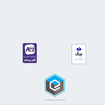
★
★
★
★
★
★
★
★
★
★
https://sanat.ir/58397
35610
65