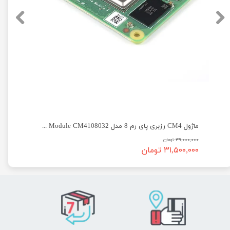
 ماژول رزبری 4 Raspberry PI CM4 IO Board
ماژول CM4 رزبری پای رم 8 مدل Raspberry Pi Compute Module CM4108032
۳۹,۰۰۰,۰۰۰ تومان
۳۱,۵۰۰,۰۰۰ تومان