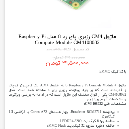
ماژول CM4 رزبری پای رم 8 مدل Raspberry Pi
Compute Module CM4108032
کد محصول: 1020-ras-cm4-8gr
۳۹,۰۰۰,۰۰۰ تومان
۳۱,۵۰۰,۰۰۰ تومان
با 32 گیگ EMMC
ماژول Raspberry Pi Compute Module 4 یا به اختصار CM4، یک کامپیوتر کوچک
و قدرتمند است که بر پایه پردازنده رزبری پای 4 ساخته شده است. مدل
CM4108032 یکی از انواع مختلف این ماژول است که در ادامه به بررسی ویژگی‌ها
و مشخصات آن می‌پردازیم:
مشخصات فنی CM4108032:
پردازنده:
Broadcom BCM2711، چهار هسته‌ای Cortex-A72 با فرکانس 1.5
گیگاهرتز
حافظه رم:
8 گیگابایت LPDDR4-3200
حافظه ذخیره سازی:
32 گیگابایت eMMC Flash