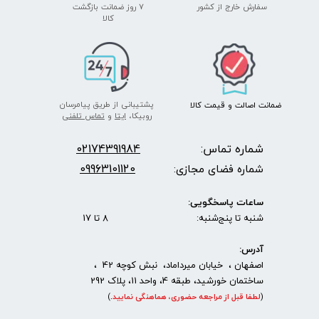
سفارش خارج از کشور
۷ روز ضمانت بازگشت
​​​​​​​کالا
پشتیبانی از طریق پیامرسان
ضمانت اصالت
و قیمت​​​​​​​
کالا ​​​​​​​
روبیکا،
ایتا
و
تماس تلفنی
شماره تماس:
2174391984
0
09963101120
شماره فضای مجازی:
ساعات پاسخگویی:
شنبه تا پنج‌شنبه: 8 تا 17
آدرس:
اصفهان ، خیابان میرداماد، نبش کوچه 42 ،
ساختمان خورشید، طبقه 4، واحد 11، پلاک 292
(
لطفا قبل از مراجعه حضوری، هماهنگی نمایید
.
)