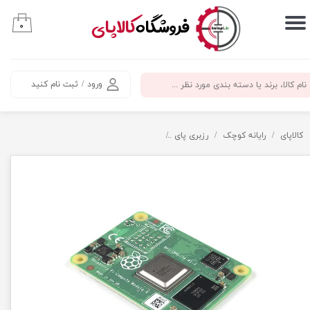
​فروشگاه
کالاپای
۰
حساب کاربری من
تغییر گذر واژه
ورود
/
ثبت نام کنید
سفارشات
خروج از حساب کاربری
کالاپای
رایانه کوچک
رزبری پای
ماژول CM4 رزبری پای رم 8 مدل Raspberry Pi Compute Module CM4108032