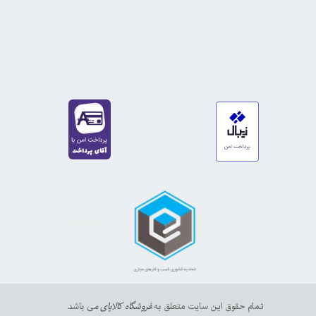
https://sanat.ir/58397
35610
65
تمام حقوق این سایت متعلق به
فروشگاه کالاپای م
ی باشد.