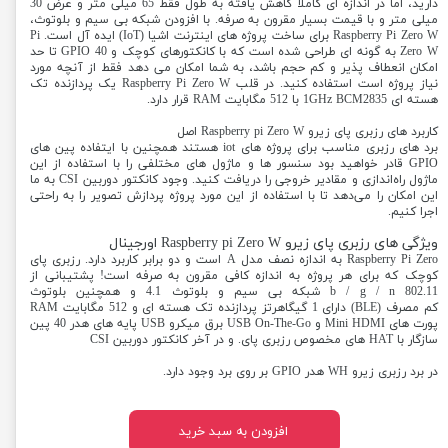
دارید، اما در اندازه ای کاملا کاهش یافته به طول فقط 65 میلی متر و عرض 30
میلی متر و با قیمت بسیار مقرون به صرفه. با افزودن شبکه بی سیم و بلوتوث،
Raspberry Pi Zero W برای ساخت پروژه های اینترنت اشیا (IoT) ایده آل است. Pi
Zero W به گونه ای طراحی شده است که با کانکتورهای کوچک و GPIO 40 تا حد
امکان انعطاف پذیر و کم حجم باشد، به شما امکان می دهد فقط از آنچه مورد
نیاز پروژه است استفاده کنید. در قلب Raspberry Pi Zero W یک پردازنده تک
هسته ای 1GHz BCM2835 با 512 مگابایت RAM قرار دارد.
کاربرد های رزبری پای زیرو Raspberry pi Zero W اصل
برد های رزبری مناسب برای پروژه های iot هستند همچنین با ایتفاده پین های
GPIO قادر خواهید بود سنسور ها و ماژول های مختلفی را با استفاده از این
ماژول راه‎‌اندازی و مقادیر خروجی را دریافت کنید. وجود کانکتور دوربین CSI به ما
این امکان را می‌دهد تا با استفاده از این مورد پروژه پردازش تصویر را به راحتی
اجرا کنیم.
ویژگی های رزبری پای زیرو Raspberry pi Zero W اورجینال
Raspberry Pi Zero به اندازه نصف مدل A است و دو برابر کاربرد دارد. رزبری پای
کوچک که برای هر پروژه به اندازه کافی مقرون به صرفه است! پشتیبانی از
802.11 b / g / n شبکه بی سیم و بلوتوث 4.1 و همچنین بلوتوث
کم مصرف (BLE) دارای 1 گیگاهرتز پردازنده تک هسته ای و 512 مگابایت RAM
پورت های Mini HDMI و USB On-The-Go برق میکرو USB پایه های هدر 40 پین
سازگار با HAT های مخصوص رزبری پای. و در آخر کانکتور دوربین CSI
در برد رزبری زیرو WH هدر GPIO بر روی برد وجود دارد.
افزودن به سبد خرید