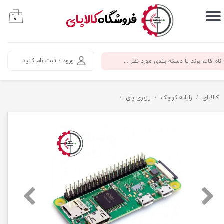
​فروشگاه
کالاپای
۰
حساب کاربری من
تغییر گذر واژه
ورود
/
ثبت نام کنید
سفارشات
خروج از حساب کاربری
کالاپای
رایانه کوچک
رزبری پای
رزبری پای Zero WH - برد رسپبری پای زیرو wh