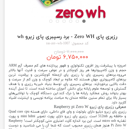
رزبری پای Zero WH - برد رسپبری پای زیرو wh
کد محصول: 1007-ras-zer--wh
۷,۰۰۰,۰۰۰ تومان
۶,۷۵۰,۰۰۰ تومان
امروزه با پیشرفت روز افزون تکنولوژی و ظهور پردازنده های کم مصرف آرم ARM
حجم و وزن کامپیوترها هر روز کوچکتر و در عوض سرعت و قدرت آنها بالاتر
می‌رود.بردهای رسپبری پای یا رزبری پای ازجمله کوچکترین و پرقدرت ترین
بردهای کامپیوتری جهان هستند که علاوه بر ابعاد کوچک و وزن کم از سرعت و
دقت بالایی برخوردارند. بردهای رسپبری پای توسط بنیاد خیریه رزبری و با هدف
گسترش و توسعه علوم رایانه برای دانش آموزان ساخته شده است، تا نسل آینده
بهتر بتواند روش عملکرد رایانه ها را درک کند.این دستگاه کوچک با توانایی‌های
بسیار بالا برای تمام سنین علاقه مندان به مباحث برنامه نویسی و اینترنت اشیاء
کاربرد دارد.
معرفی رزبری پای زیرو Raspberry pi Zero W
رزبری پای زیرو دبلیو دارای بلوتوث و وای فای داخلی، دارای هسته Quad core cpu
و حافظه رم 512mb است. رزبری پای زیرو دارای پورت تصویر mini hdmi و پورت
تغذیه micro usb است. این برد اندازه کارت اعتباری حتی کوچکتر است! Raspberry
Pi Zero W هنوز همان رزبری محبوب است که شما آن را می شناسید و دوست