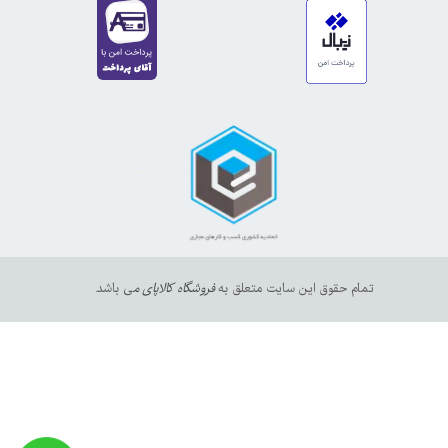
https://sanat.ir/58397
35610
65
تمام حقوق این سایت متعلق به
فروشگاه کالاپای م
ی باشد.