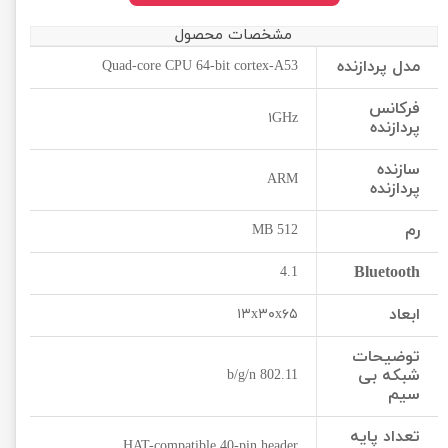
مشخصات محصول
مدل پردازنده
Quad-core CPU 64-bit cortex-A53
فرکانس
۱GHz
پردازنده
سازنده
ARM
پردازنده
رم
512 MB
Bluetooth
4.1
ابعاد
۱۳x۳۰x۶۵
توضیحات
شبکه بی
802.11 b/g/n
سیم
تعداد پایه
HAT-compatible 40-pin header