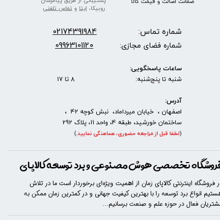
پشتیبانی از طریق پیامرسان
ضمانت اصالت
و قیمت​​​​​​​
کالا ​​​​​​​
روبیکا،
ایتا
و
تماس تلفنی
شماره تماس:
2174391984
0
09963101120
شماره فضای مجازی:
ساعات پاسخگویی:
شنبه تا پنج‌شنبه: 8 تا 17
آدرس:
اصفهان ، خیابان میرداماد، نبش کوچه 42 ،
ساختمان خورشید، طبقه 4، واحد 11، پلاک 292
(
لطفا قبل از مراجعه حضوری، هماهنگی نمایید
.
)
روشگاه تخصصی هوش مصنوعی و برد توسعه کالاپای
ر فروشگاه اینترنتی کالاپای زمان از اهمیت ویژه‌ای برخوردار است ما در تلاش
ستیم انواع برد توسعه را با​​​ بهترین کیفیت جهانی و در کمترین زمان ممکن به
شتریان فعال در حوزه علم و صنعت برسانیم...