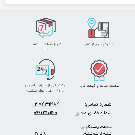
سفارش خارج از کشور
۷ روز ضمانت بازگشت
​​​​​​​کالا
پشتیبانی از طریق پیامرسان
ضمانت اصالت
و قیمت​​​​​​​
کالا ​​​​​​​
روبیکا،
ایتا
و
تماس تلفنی
شماره تماس:
2174391984
0
★
★
09963101120
شماره فضای مجازی:
ساعات پاسخگویی:
شنبه تا پنج‌شنبه: 8 تا 17