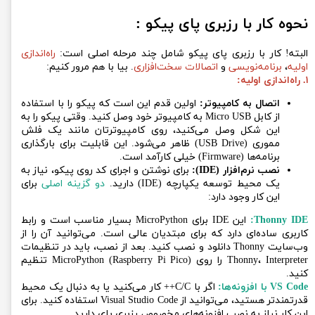
نحوه کار با رزبری پای پیکو :
البته! کار با رزبری پای پیکو شامل چند مرحله اصلی است:
راه‌اندازی
اولیه
،
برنامه‌نویسی
و
اتصالات سخت‌افزاری
. بیا با هم مرور کنیم:
۱. راه‌اندازی اولیه:
اتصال به کامپیوتر:
اولین قدم این است که پیکو را با استفاده
از کابل Micro USB به کامپیوتر خود وصل کنید. وقتی پیکو را به
این شکل وصل می‌کنید، روی کامپیوترتان مانند یک فلش
مموری (USB Drive) ظاهر می‌شود. این قابلیت برای بارگذاری
برنامه‌ها (Firmware) خیلی کارآمد است.
نصب نرم‌افزار (IDE):
برای نوشتن و اجرای کد روی پیکو، نیاز به
یک محیط توسعه یکپارچه (IDE) دارید.
دو گزینه اصلی
برای
این کار وجود دارد:
Thonny IDE:
این IDE برای MicroPython بسیار مناسب است و رابط
کاربری ساده‌ای دارد که برای مبتدیان عالی است. می‌توانید آن را از
وب‌سایت Thonny دانلود و نصب کنید. بعد از نصب، باید در تنظیمات
Thonny، Interpreter را روی MicroPython (Raspberry Pi Pico) تنظیم
کنید.
VS Code با افزونه‌ها:
اگر با C/C++ کار می‌کنید یا به دنبال یک محیط
قدرتمندتر هستید، می‌توانید از Visual Studio Code استفاده کنید. برای
این کار نیاز به نصب افزونه‌های مخصوص رزبری پای دارید.