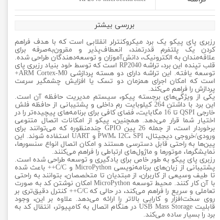
بررسی بیشتر
رزبری پای پیکو یک برد میکروکنترلر انقلابی است که با هدف فراهم
کردن یک پلتفرم قدرتمند، انعطاف‌پذیر و مقرون‌به‌صرفه برای
علاقه‌مندان به الکترونیک، دانش‌آموزان و توسعه‌دهندگان طراحی شده.
قلب تپنده این برد، تراشه RP2040 است که توسط خود بنیاد رزبری پای
توسعه یافته. این تراشه دارای دو هسته پردازشی ARM Cortex-M0+
است که امکان اجرای همزمان دو تسک یا افزایش چشمگیر سرعت
پردازش را فراهم می‌کند.
یکی از ویژگی‌های برجسته پیکو، سیستم مدیریت حافظه آن است.
این برد با داشتن 264 کیلوبایت رم داخلی و پشتیبانی از حافظه فلش
خارجی QSPI تا 16 مگابایت، فضای کافی برای برنامه‌های پیچیده‌تر را در
اختیار شما قرار می‌دهد. همچنین، پیکو از امکانات اتصال متنوعی
برخوردار است، از جمله 26 پین GPIO چندمنظوره که می‌توانند برای
ورودی/خروجی دیجیتال، PWM، I2C، SPI و UART استفاده شوند. این
پین‌ها به راحتی قابل دسترسی هستند و امکان اتصال انواع سنسورها،
نمایشگرها، موتورها و ماژول‌های ارتباطی را فراهم می‌کنند.
رزبری پای پیکو به طور خاص برای یادگیری و توسعه طراحی شده است.
پشتیبانی از زبان‌های برنامه‌نویسی MicroPython و C/C++ باعث شده
تا طیف وسیعی از کاربران، از مبتدیان تا متخصصان، بتوانند به راحتی
با آن کار کنند. محیط توسعه MicroPython امکان نوشتن کد به صورت
تعاملی و سریع را فراهم می‌کند، در حالی که C/C++ کنترل دقیق‌تری بر
روی سخت‌افزار و کارایی بالاتر را ارائه می‌دهد. علاوه بر این، وجود
قابلیت USB Mass Storage در هنگام اتصال به کامپیوتر، انتقال کد به
برد را بسیار ساده می‌کند.