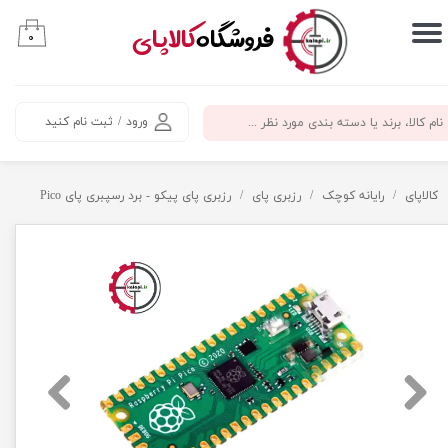
​فروشگاه
کالاپای
۰
حساب کاربری من
تغییر گذر واژه
ورود
/
ثبت نام کنید
سفارشات
خروج از حساب کاربری
کالاپای
رایانه کوچک
رزبری پای
رزبری پای پیکو - برد رسپبری پای Pico