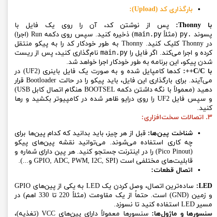
بارگذاری کد (Upload):
با Thonny:
پس از نوشتن کد، آن را روی یک فایل با
پسوند
.py
(مثلاً
main.py
) ذخیره کنید. سپس روی دکمه Run (اجرا)
در Thonny کلیک کنید. Thonny به طور خودکار کد را به پیکو منتقل
کرده و اجرا می‌کند. اگر فایل را
main.py
نام‌گذاری کنید، پس از ریست
شدن پیکو، این برنامه به طور خودکار اجرا خواهد شد.
با C/C++:
کدها کامپایل شده و به صورت یک فایل باینری (UF2) در
می‌آیند. برای بارگذاری این فایل، باید پیکو را در حالت Bootloader قرار
دهید (معمولاً با نگه داشتن دکمه BOOTSEL هنگام اتصال کابل USB)
و سپس فایل UF2 را روی درایو ظاهر شده در کامپیوتر بکشید و رها
کنید.
۳. اتصالات سخت‌افزاری:
شناخت پین‌ها:
قبل از هر چیز، باید بدانید که کدام پین‌ها برای
چه کاری استفاده می‌شوند. می‌توانید نقشه پین‌های پیکو
(Pico Pinout) را در اینترنت جستجو کنید. هر پین دارای شماره و
قابلیت‌های مختلفی است (GPIO, ADC, PWM, I2C, SPI و...).
اتصال قطعات:
LED:
ساده‌ترین اتصال، وصل کردن یک LED به یکی از پین‌های GPIO
و زمین (GND) است. حتماً از یک مقاومت (مثلاً 220 تا 330 اهم) در
مسیر LED استفاده کنید تا نسوزد.
سنسورها و ماژول‌ها:
سنسورها معمولاً دارای پین‌های VCC (تغذیه)،