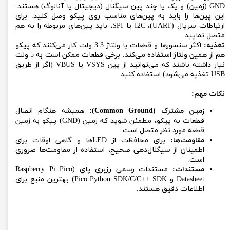
GND (زمین) و یک یا چند پین سیگنال (دیجیتال یا آنالوگ) هستند.
این پین‌ها را باید به پین‌های مناسب روی پیکو وصل کنید. برای
ارتباطات سریال (UART)، I2C یا SPI، باید پین‌های مربوطه را به هم
متصل نمایید.
تغذیه:
اکثر سنسورها و قطعات با ولتاژ 3.3 ولت کار می‌کنند که پیکو
هم از همین ولتاژ استفاده می‌کند. برخی قطعات ممکن است به 5 ولت
نیاز داشته باشند که می‌توانید از پین VSYS یا VBUS (اگر از طریق
USB تغذیه می‌شود) استفاده کنید.
نکات مهم:
زمین مشترک (Common Ground):
همیشه هنگام اتصال
قطعات به پیکو، مطمئن شوید که زمین (GND) پیکو به زمین
قطعه مورد نظر متصل است.
مقاومت‌ها:
برای محافظت از LEDها و گاهی اوقات برای
اطمینان از سیگنال‌دهی صحیح، استفاده از مقاومت‌ها ضروری
است.
مستندات:
مستندات رسمی رزبری پای (Raspberry Pi Pico
Datasheet و Pico Python SDK/C/C++ SDK) بهترین منبع برای
اطلاعات دقیق هستند.