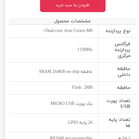
افزودن به سبد خرید
مشخصات محصول
نوع پردازنده
Dual-core Arm Cortex-M0+
فرکانس
پردازنده
133MHz
مرکزی
حافظه
حافظه SRAM 264KB on-chip
داخلی
حافظه
Flash: 2MB
تعداد پورت
یک پورت MICRO USB
USB
تعداد پایه
26 پایه GPIO
ها
تراشه
RP2040 microcontroller