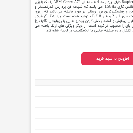
تکنولوژی گذاشت. قلب تپنده 4 Raspberry Pi دارای پردازنده 4 هسته ای ARM Cortex A72 با تکنولوژی
سیستم روی چیپ (SOC) 28nm و فرکانس کاری 1.5GHz می باشد که نتیجه آن پردازش قدرتمندتر و
ین و چشمگیرترین بروز رسانی در مورد حافظه می باشد که رزبری
4 این بار با 3 نوع رم متفاوت در ظرفیت های 1 و 2 و 4 و 8 گیگ تولید شده است. پردازشگر گرافیکی
پیشرفت رو به جلو داشته و اکنون توانایی پردازش و آماده پخش کردن ویدیو هایی با رزولوشن 4Kبا نرخ
وجی HDMI دارد که این پای را محبوب تر کرده است. از دیگر ویژگی های ارتقا یافته می
افزودن به سبد خرید