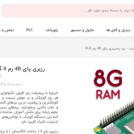
تبدیل و کابل ها
ماژول و سنسور
پاوربانک
PLC
تماس با م
رزبری پای 4B رم 8 گیگابایت - برد رسپبری پای 4B رم 8Gb
کد
۴۹,۷۰۰,۰۰۰ تومان
هر روز کوچکتر و در عوض سرعت و قدرت
کوچکترین و پرقدرت ترین بردهای کامپ
و دقت بالایی برخوردارند. بردهای ر
علوم رایانه برای دانش آموزان ساخته ش
کند.این دستگاه کوچک با توانایی‌های ب
اینترنت اشیاء کاربرد دارد.
رزبری پای 4 ( ساخت انگلستان 