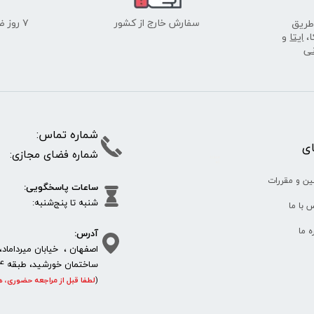
سفارش خارج از کشور
۷ روز ضمانت بازگشت
طریق
ا،
ایتا
و
نی
شماره تما
پای
شماره فضای مجازی:
35610
65
ین و مقررات
ساعات پاسخگویی:
شنبه تا پنج‌شنبه
 با ما
آدرس:
ره ما
اصفهان ، خیابان میرداماد، 
ساختمان خورشید، طبقه 4، واحد 11، پلاک 292
(
لطفا قبل از مراجعه حضوری، ه