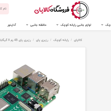
​فروشگاه
کالاپای
کوچک
لوازم جانبی رایانه کوچک
حافظه جانبی
آداپتور
کالاپای
رایانه کوچک
رزبری پای
رزبری پای 4B رم 8 گیگابایت - برد رسپبری پای 4B رم 8Gb