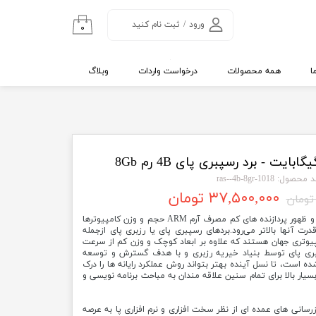
ورود
/
ثبت نام کنید
۰
حساب کاربری من
تغییر گذر واژه
ا
همه محصولات
درخواست واردات
وبلاگ
سفارشات
خروج از حساب
کاربری
 محصول: 1018-ras--4b-8gr
۳۷,۵۰۰,۰۰۰ تومان
امروزه با پیشرفت روز افزون تکنولوژی و ظهور پردازنده های کم مصرف آرم ARM حجم و وزن کامپیوترها
 آنها بالاتر می‌رود.بردهای رسپبری پای یا رزبری پای ازجمله
یوتری جهان هستند که علاوه بر ابعاد کوچک و وزن کم از سرعت
سپبری پای توسط بنیاد خیریه رزبری و با هدف گسترش و توسعه
ده است، تا نسل آینده بهتر بتواند روش عملکرد رایانه ها را درک
سیار بالا برای تمام سنین علاقه مندان به مباحث برنامه نویسی و
) با بروزرسانی های عمده ای از نظر سخت افزاری و نرم افزاری پا به عرصه