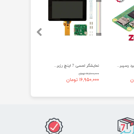
رزبری zero 2W - برد رسپبری پای زیرو 2W
نمایشگر لمسی 7 اینچ رزبری پای Raspberry Pi – اورجینال
۱۷,۸۰۰,۰۰۰ تومان
۱۶,۹۵۰,۰۰۰ تومان