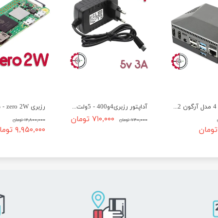
کیس رزبری 4 مدل آرگون M2 - قاب(جعبه) رسپبری پای 4
آداپتور رزبری4و400 - 5ولت 3 آمپر type C
۷۱۰,۰۰۰ تومان
۷۴۰,۰۰۰ تومان
۱۲,۸۰۰,۰۰۰ تومان
۹,۹۵۰,۰۰۰ تومان