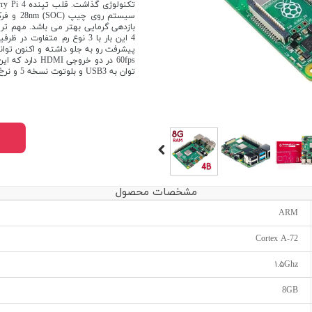
بازدهی گرمایی بهتر می باشد. مهم تر
60fps در دو خر
توان به USB3 و بلوتوث نسخه 5 و نرخ انتقال داده حلفظه جانبی به 50مگابیت در ثانیه اشاره کرد
مشخصات محصول
ARM
Cortex A-72
۱.۵Ghz
8GB