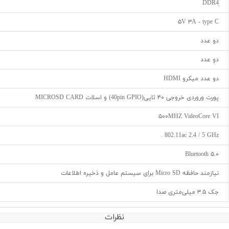
۵V ۳A - type C
دو عدد
دو عدد
دو عدد میکرو HDMI
پورت وروردی خروجی ۴۰ تایی(40pin GPIO) و اسلات MICROSD CARD
۵۰۰MHZ VideoCore VI
802.11ac 2.4 / 5 GHz .
Bluetooth ۵.۰
نیازمند حافظه Micro SD برای سیستم عامل و ذخیره اطلاعات
جک ۳.۵ میلی‌متری صدا
نظرات