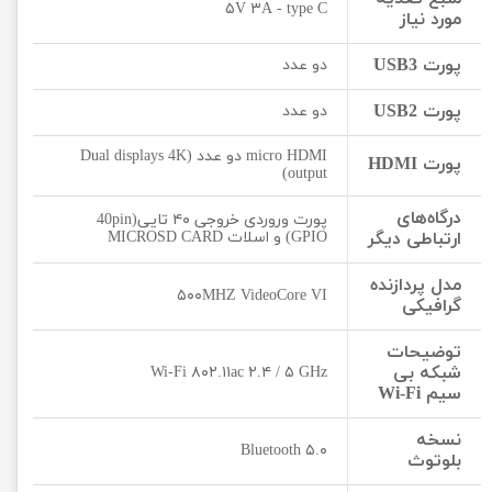
۵V ۳A - type C
مورد نیاز
پورت USB3
دو عدد
پورت USB2
دو عدد
micro HDMI دو عدد (Dual displays 4K
پورت HDMI
output)
درگاه‌های
پورت وروردی خروجی ۴۰ تایی(40pin
ارتباطی دیگر
GPIO) و اسلات MICROSD CARD
مدل پردازنده
۵۰۰MHZ VideoCore VI
گرافیکی
توضیحات
شبکه بی
Wi-Fi ۸۰۲.۱۱ac ۲.۴ / ۵ GHz
سیم Wi-Fi
نسخه
Bluetooth ۵.۰
بلوتوث