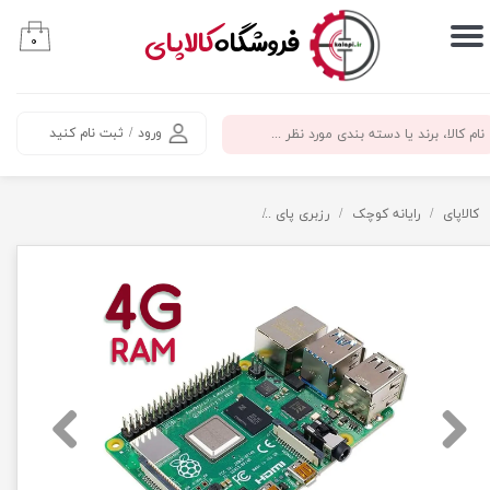
​فروشگاه
کالاپای
۰
حساب کاربری من
تغییر گذر واژه
ورود
/
ثبت نام کنید
سفارشات
خروج از حساب کاربری
کالاپای
رایانه کوچک
رزبری پای
رزبری پای 4B رم 4گیگابایت - برد رسپبری پای 4B رم 4GB