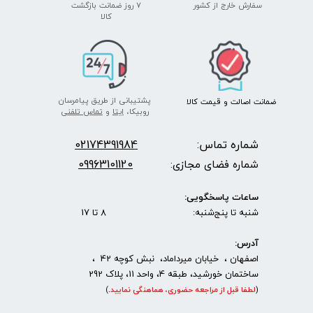
سفارش خارج از کشور
۷ روز ضمانت بازگشت
​​​​​​​کالا
پشتیبانی از طریق پیامرسان
ضمانت اصالت
و قیمت​​​​​​​
کالا ​​​​​​​
روبیکا،
ایتا
و
تماس تلفنی
شماره تماس:
2174391984
0
09963101120
شماره فضای مجازی:
ساعات پاسخگویی:
شنبه تا پنج‌شنبه: 8 تا 17
آدرس:
اصفهان ، خیابان میرداماد، نبش کوچه 42 ،
ساختمان خورشید، طبقه 4، واحد 11، پلاک 292
(
لطفا قبل از مراجعه حضوری، هماهنگی نمایید
.
)