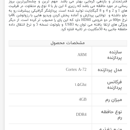
قدرتمندتر و بازدهی گرمایی بهتر می باشد. مهم ترین و چشمگیرترین بروز
رسانی در مورد حافظه می باشد که رزبری 4 این بار با 4 نوع رم متفاوت در ظرفیت
های 1 و 2 و 4 و 8 گیگابایت تولید شده است. پردازشگر گرافیکی پیشرفت رو به
جلو داشته و توانایی پردازش و آماده پخش کردن ویدیو هایی با رزولوشن 4Kبا
نرخ 60fps در دو خروجی HDMI دارد که این پای را محبوب تر کرده است. از دیگر
ویژگی های ارتقا یافته می توان به USB3 و بلوتوث نسخه 5 و نرخ انتقال داده
حلفظه جانبی به 50مگابیت در ثانیه اشاره کرد.
مشخصات محصول
سازنده
ARM
پردازنده
مدل پردازنده
Cortex A-72
فرکانس
۱.۵Ghz
پردازنده
میزان رم
4GB
نوع حافظه
DDR4
رم
منبع تغذیه