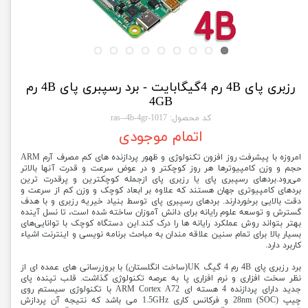
رزبری پای 4B رم 4گیگابایت - برد رسپبری پای 4B رم
4GB
کد محصول: 1017-ras--4b-4gr
اتمام موجودی
امروزه با پیشرفت روز افزون تکنولوژی و ظهور پردازنده های کم مصرف آرم ARM
حجم و وزن کامپیوترها هر روز کوچکتر و در عوض سرعت و قدرت آنها بالاتر
می‌رود.بردهای رسپبری پای یا رزبری پای ازجمله کوچکترین و پرقدرت ترین
بردهای کامپیوتری جهان هستند که علاوه بر ابعاد کوچک و وزن کم از سرعت و
دقت بالایی برخوردارند. بردهای رسپبری پای توسط بنیاد خیریه رزبری و با هدف
گسترش و توسعه علوم رایانه برای دانش آموزان ساخته شده است، تا نسل آینده
بهتر بتواند روش عملکرد رایانه ها را درک کند.این دستگاه کوچک با توانایی‌های
بسیار بالا برای تمام سنین علاقه مندان به مباحث برنامه نویسی و اینترنت اشیاء
کاربرد دارد.
برد رزبری پای 4B رم 4 گیگ UK(ساخت انگلستان) با بروزرسانی های عمده ای از
نظر سخت افزاری و نرم افزاری پا به عرصه تکنولوژی گذاشت. قلب تپنده پای
جدید دارای پردازنده 4 هسته ای ARM Cortex A72 با تکنولوژی سیستم روی
چیپ (SOC) 28nm و فرکانس کاری 1.5GHz می باشد که نتیجه آن پردازش