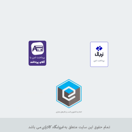
https://sanat.ir/58397
35610
65
تمام حقوق این سایت متعلق به
فروشگاه کالاپای م
ی باشد.