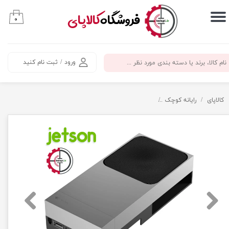
​فروشگاه
کالاپای
۰
حساب کاربری من
تغییر گذر واژه
ورود
/
ثبت نام کنید
سفارشات
خروج از حساب کاربری
کالاپای
رایانه کوچک
برد توسعه انویدیا جتسون NVIDIA Jetson AGX Thor 128GB