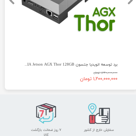
 رم 8 گیگ نسخه Jetson Orin Nano Super T210
برد توسعه انویدیا جتسون NVIDIA Jetson AGX Thor 128GB
۱,۲۴۰,۰۰۰,۰۰۰ تومان
۱,۲۰۰,۰۰۰,۰۰۰ تومان
سفارش خارج از کشور
۷ روز ضمانت بازگشت
​​​​​​​کالا