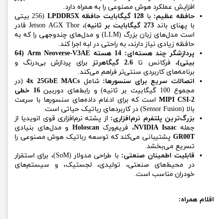
افزایش عملکرد هوش مصنوعی را به همراه دارد.
حافظه عظیم:
با
128 گیگابایت حافظه LPDDR5X
(256 بیتی
با پهنای باند
273 گیگابایت بر ثانیه
)، Jetson AGX Thor قادر
است مدل‌های زبان بزرگ (LLM) و مدل‌های چندوجهی را که به
حافظه زیادی نیاز دارند، به راحتی در لبه اجرا کند.
پردازشگر چند هسته‌ای:
14 هسته Arm Neoverse-V3AE (64
بیتی)
، فرکانس تا
2.6 گیگاهرتز
برای پردازش بی‌درنگ و
برنامه‌های کاربردی سنتی‌تر فراهم می‌کند.
اتصالات سریع برای سنسورها:
شامل
4x 25GbE MACs
(در
مجموع 100 گیگابیت بر ثانیه) و رابط‌های دوربین
16 خطی
MIPI CSI-2
است که برای ادغام داده‌های سنسورها با سرعت
بالا (Sensor Fusion) در کاربردهای رباتیک حیاتی است.
بزرگ‌ترین پلتفرم نرم‌افزاری:
از پشته نرم‌افزاری قوی انویدیا از
جمله
NVIDIA Isaac
، فریم‌ورک
Holoscan
و مدل‌های بنیادی
GR00T
پشتیبانی می‌کند که توسعه رباتیک هوش مصنوعی را
تسریع می‌بخشد.
قابلیت اطمینان صنعتی:
با طراحی مدولار (SoM)، برای استقرار
در محیط‌های صنعتی، تولیدی، لجستیک، و سیستم‌های
خودران مناسب است.
اقلام همراه: