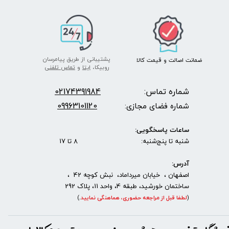
پشتیبانی از طریق پیامرسان
ضمانت اصالت
و قیمت​​​​​​​
کالا ​​​​​​​
روبیکا،
ایتا
و
تماس تلفنی
شماره تماس:
2174391984
0
09963101120
شماره فضای مجازی:
ساعات پاسخگویی:
شنبه تا پنج‌شنبه: 8 تا 17
آدرس:
اصفهان ، خیابان میرداماد، نبش کوچه 42 ،
ساختمان خورشید، طبقه 4، واحد 11، پلاک 292
(
لطفا قبل از مراجعه حضوری، هماهنگی نمایید
.
)