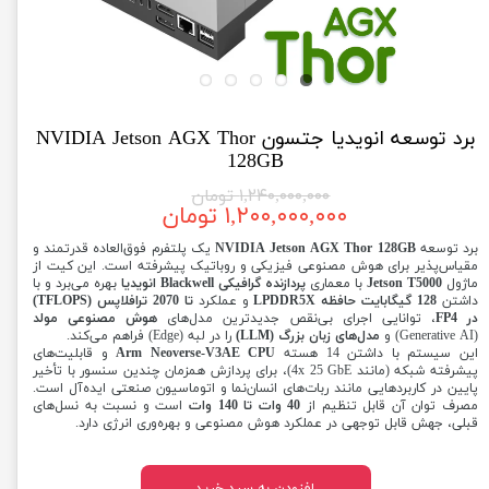
برد توسعه انویدیا جتسون NVIDIA Jetson AGX Thor
128GB
۱,۲۴۰,۰۰۰,۰۰۰ تومان
۱,۲۰۰,۰۰۰,۰۰۰ تومان
برد توسعه
NVIDIA Jetson AGX Thor 128GB
یک پلتفرم فوق‌العاده قدرتمند و
مقیاس‌پذیر برای هوش مصنوعی فیزیکی و روباتیک پیشرفته است. این کیت از
ماژول
Jetson T5000
با معماری
پردازنده گرافیکی Blackwell انویدیا
بهره می‌برد و با
داشتن
128 گیگابایت حافظه LPDDR5X
و عملکرد
تا 2070 ترافلاپس (TFLOPS)
در FP4
، توانایی اجرای بی‌نقص جدیدترین مدل‌های
هوش مصنوعی مولد
(Generative AI) و
مدل‌های زبان بزرگ (LLM)
را در لبه (Edge) فراهم می‌کند.
این سیستم با داشتن 14 هسته
Arm Neoverse-V3AE CPU
و قابلیت‌های
پیشرفته شبکه (مانند 4x 25 GbE)، برای پردازش همزمان چندین سنسور با تأخیر
پایین در کاربردهایی مانند ربات‌های انسان‌نما و اتوماسیون صنعتی ایده‌آل است.
مصرف توان آن قابل تنظیم از
40 وات تا 140 وات
است و نسبت به نسل‌های
قبلی، جهش قابل توجهی در عملکرد هوش مصنوعی و بهره‌وری انرژی دارد.