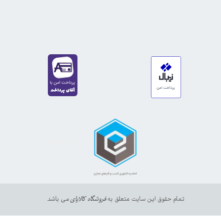
https://sanat.ir/58397
35610
65
تمام حقوق این سایت متعلق به
فروشگاه کالاپای م
ی باشد.