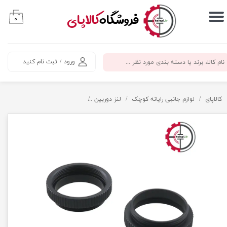
​فروشگاه
کالاپای
۰
حساب کاربری من
تغییر گذر واژه
ورود
/
ثبت نام کنید
سفارشات
خروج از حساب کاربری
کالاپای
لوازم جانبی رایانه کوچک
لنز دوربین
مبدل لنز C-mount به CS-mount