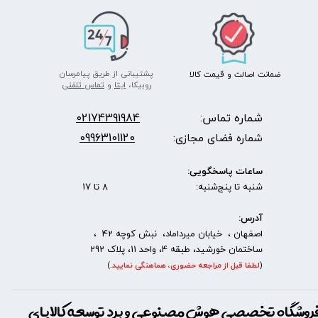
پشتیبانی از طریق پیامرسان
ضمانت اصالت
و قیمت​​​​​​​
کالا ​​​​​​​
روبیکا،
ایتا
و
تماس تلفنی
شماره تماس:
2174391984
0
09963101120
شماره فضای مجازی:
ساعات پاسخگویی:
شنبه تا پنج‌شنبه: 8 تا 17
آدرس:
اصفهان ، خیابان میرداماد، نبش کوچه 42 ،
ساختمان خورشید، طبقه 4، واحد 11، پلاک 292
(
لطفا قبل از مراجعه حضوری، هماهنگی نمایید
.
)
روشگاه تخصصی هوش مصنوعی و برد توسعه کالاپای