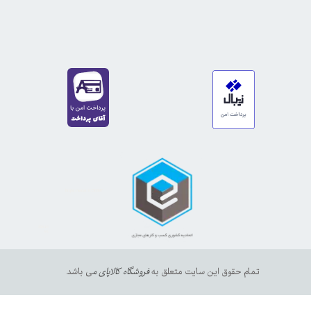
https://sanat.ir/58397
35610
65
تمام حقوق این سایت متعلق به
فروشگاه کالاپای م
ی باشد.