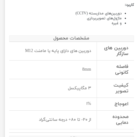
کاربرد:
دوربین‌های مداربسته (CCTV)
ماژول‌های تصویربرداری
و غیره
مشخصات محصول
دوربین های
دوربین های دارای پایه یا مامنت M12
سازگار
فاصله
8mm
کانونی
کیفیت
۳ مگاپیکسل
تصویر
اعوجاج
۱%
محدوده
از ۲۰- تا ۸۰+ درجه سانتی‌گراد
دمایی