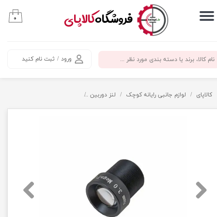
​فروشگاه
کالاپای
۰
حساب کاربری من
تغییر گذر واژه
ورود
/
ثبت نام کنید
سفارشات
خروج از حساب کاربری
کالاپای
لوازم جانبی رایانه کوچک
لنز دوربین
لنز دوربین M12 با فاصله کانونی 8mm و رزولوشن 3MP