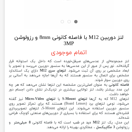
لنز دوربین M12 با فاصله کانونی 8mm و رزولوشن
3MP
اتمام موجودی
لنز مجموعه‌ای از عدسی‌های صیقل‌خورده است که داخل یک استوانه قرار
گرفته‌اند. نور پس از عبور از این عدسی‌ها به سنسور دوربین می‌رسد و تصویر با
ابعاد مشخصی بر روی آن ثبت می‌شود.
لنزهای سری M12
دارای یک استاندارد
مشخص برای اتصال به سنسور هستند که به آن‌ها اجازه می‌دهد به آسانی بر
روی دوربین سوار شوند.
فاصله کانونی
به عنوان اصلی‌ترین مشخصه این لنزها نشان می‌دهد که هر چه
این عدد بیشتر باشد، لنز توانایی بیشتری در نزدیک‌تر نشان دادن اجسام دور
خواهد داشت.
لنزهای M12 که به آن‌ها
لنزهای S-Mount
یا
لنزهای Micro-Video
نیز گفته
می‌شود، نوعی لنزهای برد (Board Lenses) هستند که برای تمرکز تصویر روی
سنسور دوربین استفاده می‌شوند. این لنزهای S-Mount، لنزهای تصویربرداری
فشرده‌ای هستند که برای استفاده با بسیاری از دوربین‌های صنعتی کوچک طراحی
شده‌اند.
این مدل، یک لنز
M12 دید در شب
است که با فاصله کانونی
8 میلی‌متر
و
رزولوشن
3 مگاپیکسل
، عملکردی بهینه را ارائه می‌دهد.