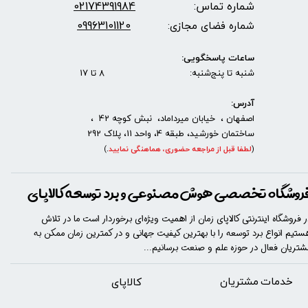
شماره تماس:
2174391984
0
09963101120
شماره فضای مجازی:
ساعات پاسخگویی:
شنبه تا پنج‌شنبه: 8 تا 17
آدرس:
اصفهان ، خیابان میرداماد، نبش کوچه 42 ،
ساختمان خورشید، طبقه 4، واحد 11، پلاک 292
(
لطفا قبل از مراجعه حضوری، هماهنگی نمایید
.
)
روشگاه تخصصی هوش مصنوعی و برد توسعه کالاپای
ر فروشگاه اینترنتی کالاپای زمان از اهمیت ویژه‌ای برخوردار است ما در تلاش
ستیم انواع برد توسعه را با​​​ بهترین کیفیت جهانی و در کمترین زمان ممکن به
شتریان فعال در حوزه علم و صنعت برسانیم...
خدمات مشتریان
​​کالاپای