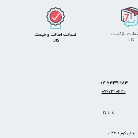
ضمانت اصالت
و قیمت​​​​​​​
​​​​​​​کالا
کالا ​​​​​​​
س:
2174391984
0
09963101120
: 8 تا 17
نبش کوچه 42 ،