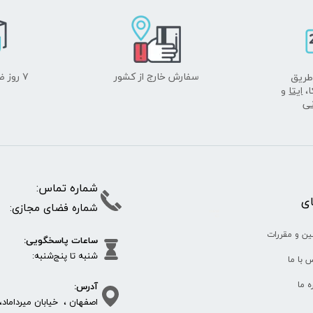
سفارش خارج از کشور
۷ روز ضمانت بازگشت
طریق
ا،
ایتا
و
نی
شماره تما
پای
شماره فضای مجازی:
35610
65
ین و مقررات
ساعات پاسخگویی:
شنبه تا پنج‌شنبه
 با ما
آدرس:
ره ما
اصفهان ، خیابان میرداماد، 