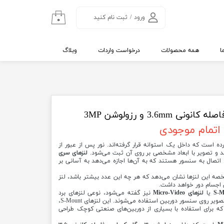
ورود
/
ثبت نام کنید
۰
حساب کاربری من
تغییر گذر واژه
ا
همه محصولات
درخواست واردات
وبلاگ
سفارشات
خروج از حساب
کاربری
اتمام موجودی
ه است که داخل یک استوانه قرار گرفته‌اند. نور پس از عبور از
د و تصویر با ابعاد مشخصی بر روی آن ثبت می‌شود.
لنزهای سری
تصال به سنسور هستند که به آن‌ها اجازه می‌دهد به آسانی بر
صه این لنزها نشان می‌دهد که هر چه این عدد بیشتر باشد، لنز
ن اجسام دور خواهد داشت.
یا
لنزهای Micro-Video
نیز گفته می‌شود، نوعی لنزهای برد
(Board Lenses) هستند که برای تمرکز تصویر روی سنسور دوربین استفاده می‌شوند. این لنزهای S-Mount،
که برای استفاده با بسیاری از دوربین‌های صنعتی کوچک طراحی