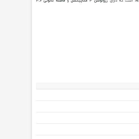
است که دارای
رزولوشن ۳ مگاپیکسل
و
فاصله کانونی ۳.۶