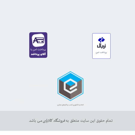
https://sanat.ir/58397
35610
65
تمام حقوق این سایت متعلق به
فروشگاه کالاپای م
ی باشد.