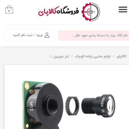
​فروشگاه
کالاپای
۰
حساب کاربری من
تغییر گذر واژه
ورود
/
ثبت نام کنید
سفارشات
خروج از حساب کاربری
کالاپای
لوازم جانبی رایانه کوچک
لنز دوربین
لنز 25mm سازگار با دوربین M12 رزبری پای