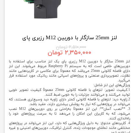
لنز 25mm سازگار با دوربین M12 رزبری پای
۲,۵۱۰,۰۰۰ تومان
۲,۳۵۰,۰۰۰ تومان
لنز 25mm سازگار با دوربین M12 رزبری پای یک لنز مناسب برای استفاده با
دوربین‌های خاصی است که به سیستم Raspberry Pi مربوط می‌شوند. این لنز
دارای فاصله کانونی 25mm می‌باشد که معمولاً برای عکاسی در کاربردهایی مانند
نظارت، تصویربرداری صنعتی و پروژه‌های اسپاتی مانند رباتیک مورد استفاده قرار
می‌گیرد.
ویژگی‌های این لنز شامل:
1.کیفیت تصویر: لنزهای با فاصله کانونی 25mm معمولاً کیفیت تصویر خوبی
تولید می‌کنند و می‌توانند جزئیات را به خوبی ضبط کنند.
2.زاویه دید: لنزهای با فاصله کانونی کمتر دارای زاویه دید وسیع‌تری هستند، که
می‌تواند در پروژه‌هایی که نیاز به پوشش بیشتری دارند، مفید باشد.
3. **نصب آسان**: این لنز معمولاً به‌راحتی بر روی دوربین‌های M12 نصب
می‌شود، که به کاربران این امکان را می‌دهد تا به سرعت پروژه‌های خود را
راه‌اندازی کنند.
4. کاربردهای متنوع: به دلیل ویژگی‌هایی که دارد، این لنز می‌تواند در پروژه‌های
مختلفی مانند تماشای موجودات زنده، کنترل ترافیک، دوربین‌های امنیتی و غیره
استفاده شود.