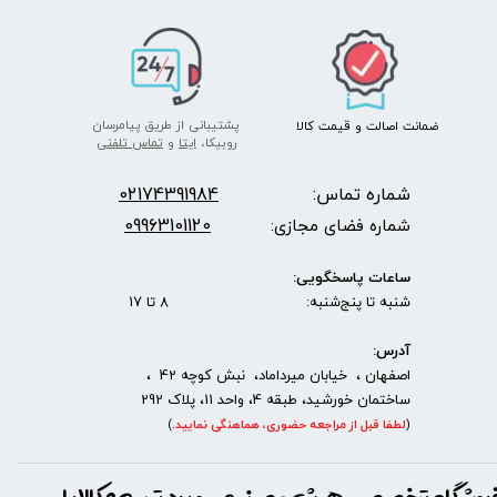
پشتیبانی از طریق پیامرسان
ضمانت اصالت
و قیمت​​​​​​​
کالا ​​​​​​​
روبیکا،
ایتا
و
تماس تلفنی
شماره تماس:
2174391984
0
09963101120
شماره فضای مجازی:
ساعات پاسخگویی:
شنبه تا پنج‌شنبه: 8 تا 17
آدرس:
اصفهان ، خیابان میرداماد، نبش کوچه 42 ،
ساختمان خورشید، طبقه 4، واحد 11، پلاک 292
(
لطفا قبل از مراجعه حضوری، هماهنگی نمایید
.
)
روشگاه تخصصی هوش مصنوعی و برد توسعه کالاپای