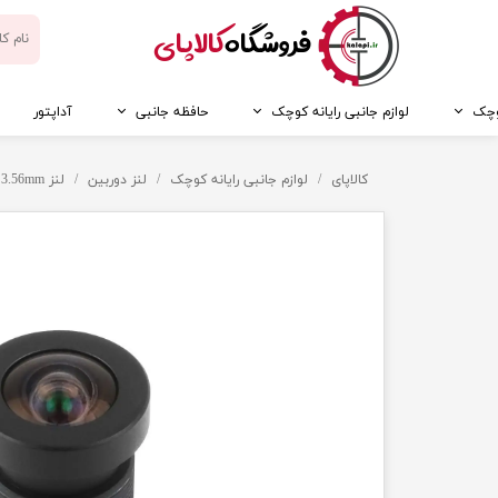
​فروشگاه
کالاپای
کوچک
لوازم جانبی رایانه کوچک
حافظه جانبی
آداپتور
کالاپای
لوازم جانبی رایانه کوچک
لنز دوربین
لنز 3.56mm سازگار با دوربین M12 رزبری پای