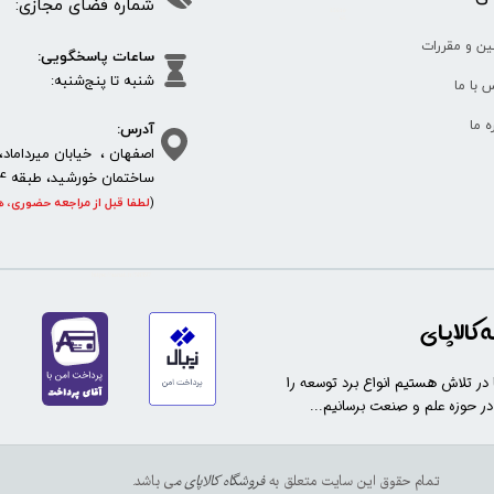
شماره فضای مجازی:
35610
65
ین و مقررات
ساعات پاسخگویی:
شنبه تا پنج‌شنبه
 با ما
آدرس:
ره ما
اصفهان ، خیابان میرداماد، 
ساختمان خورشید، طبقه 4، واحد 11، پلاک 292
(
لطفا قبل از مراجعه حضوری، ه
https://sanat.ir/58397
کالاپای
ا در تلاش هستیم انواع برد توسعه را
 در حوزه علم و صنعت برسانیم...
تمام حقوق این سایت متعلق به
فروشگاه کالاپای م
ی باشد.