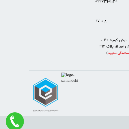
09963101120
: 8 تا 17
نبش کوچه 42 ،
ماهنگی نمایید
.
)